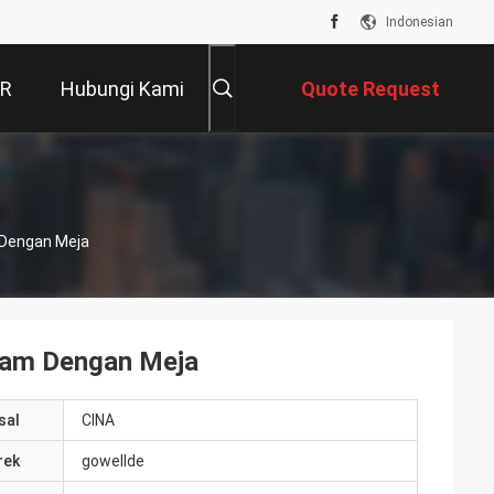
Indonesian
VR
Hubungi Kami
Quote Request
Suatu
 Dengan Meja
gam Dengan Meja
sal
CINA
rek
gowellde