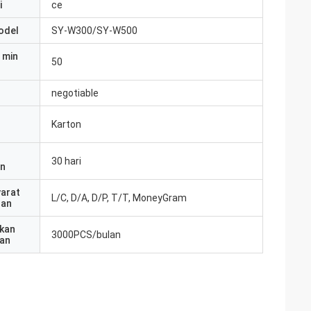
i
ce
odel
SY-W300/SY-W500
 min
50
negotiable
Karton
30 hari
an
yarat
L/C, D/A, D/P, T/T, MoneyGram
ran
kan
3000PCS/bulan
an