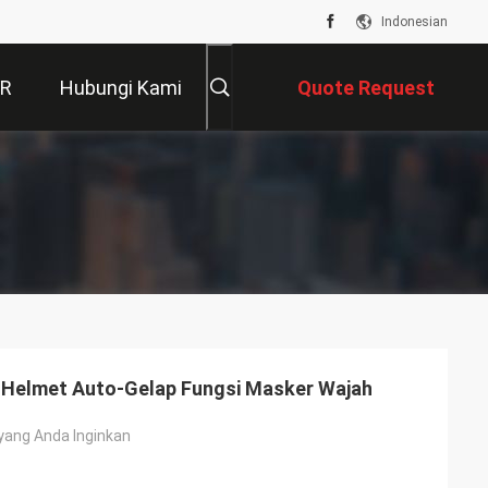
Indonesian
VR
Hubungi Kami
Quote Request
Suatu
e
 Helmet Auto-Gelap Fungsi Masker Wajah
yang Anda Inginkan