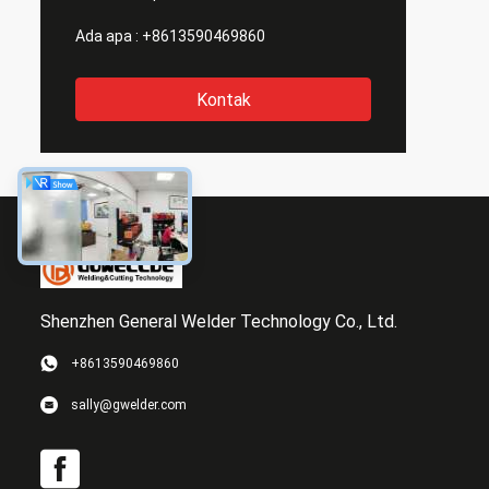
Ada apa :
+8613590469860
Kontak
Shenzhen General Welder Technology Co., Ltd.
+8613590469860
sally@gwelder.com