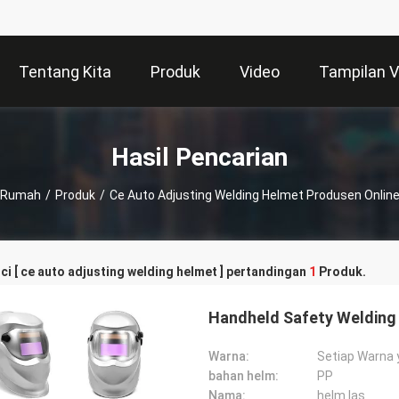
Tentang Kita
Produk
Video
Tampilan 
Hasil Pencarian
Rumah
/
Produk
/
Ce Auto Adjusting Welding Helmet Produsen Onlin
ci [ ce auto adjusting welding helmet ] pertandingan
1
Produk.
Handheld Safety Welding
Warna:
Setiap Warna 
bahan helm:
PP
Nama:
helm las