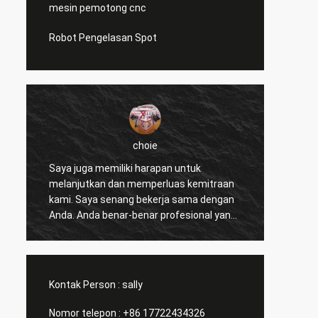
mesin pemotong cnc
Robot Pengelasan Spot
choie
Saya juga memiliki harapan untuk
Saya s
melanjutkan dan memperluas kemitraan
Anda 
n
kami. Saya senang bekerja sama dengan
pemeca
Anda. Anda benar-benar profesional yang
pelang
sangat baik dan mendukung kami
mengha
sepanjang waktu. Komunikasi dengan
akal d
Anda cepat dan ini adalah hal yang paling
berlan
penting.
Kontak Person :
sally
Nomor telepon :
+86 17722434326