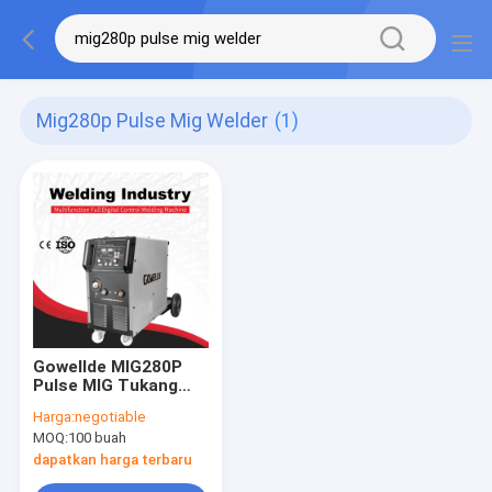
Mig280p Pulse Mig Welder
(1)
Gowellde MIG280P
Pulse MIG Tukang
Las 50Hz 3Phase
Harga:
negotiable
415V dengan Mesin
MOQ:
100 buah
Las Mig CO2
dapatkan harga terbaru