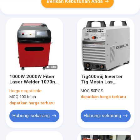
Berikan Kebutuhan Anda
1000W 2000W Fiber
Tig400mij Inverter
Laser Welder 1070nm
Tig Mesin Las
Mesin Solder Manual
Aluminium Hemat
Harga:
negotiable
MOQ:
50PCS
Energi Kinerja Tinggi
MOQ:
100 buah
dapatkan harga terbaru
dapatkan harga terbaru
Hubungi sekarang
Hubungi sekarang