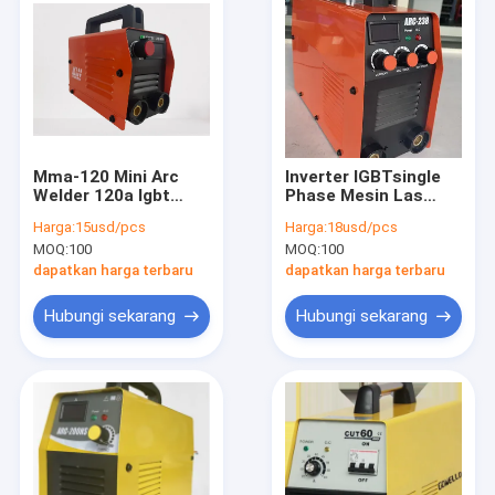
Mma-120 Mini Arc
Inverter IGBTsingle
Welder 120a Igbt
Phase Mesin Las
Tube Inverter Mesin
Portabel Portabel
Harga:
15usd/pcs
Harga:
18usd/pcs
Las Mma
MMA/Arc Welder
MOQ:
100
MOQ:
100
ARC200
dapatkan harga terbaru
dapatkan harga terbaru
Hubungi sekarang
Hubungi sekarang
Rumah
Produk
Video