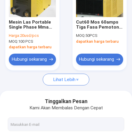
Pertunjukan VR
Tentang kami
Mesin Las Portable
Cut60 Mos 60amps
Single Phase Mma
Tiga Fasa Pemotong
Tur Pabrik
Arc 140 Inverter
Plasma Perlindungan
Harga:
20usd/pcs
MOQ:
50PCS
Welder
Perumahan Kelas
MOQ:
100 PCS
dapatkan harga terbaru
IP21
Kontrol kualitas
dapatkan harga terbaru
Hubungi kami
Hubungi sekarang
Hubungi sekarang
Permintaan Penawaran
Lihat Lebih
Tukang Las MIG MMA
Tinggalkan Pesan
Kami Akan Membalas Dengan Cepat
Tongkat TIG MMA Tukang Las
Penggunaan Industri ARC MMA Welder