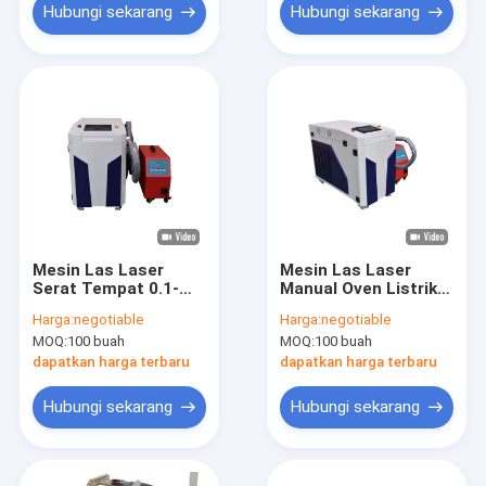
Hubungi sekarang
Hubungi sekarang
Mesin Las Laser
Mesin Las Laser
Serat Tempat 0.1-
Manual Oven Listrik,
3mm Untuk Industri
Tukang Las Laser
Harga:
negotiable
Harga:
negotiable
Manufaktur
Serat 1500w
MOQ:
100 buah
MOQ:
100 buah
dapatkan harga terbaru
dapatkan harga terbaru
Hubungi sekarang
Hubungi sekarang