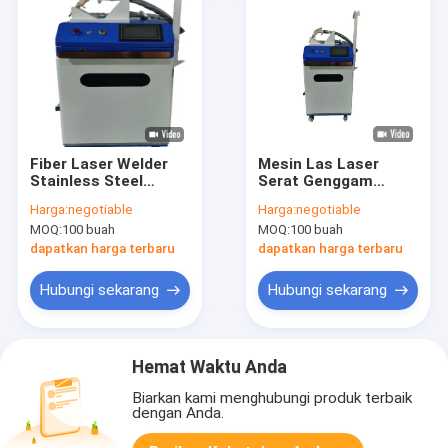
Fiber Laser Welder
Mesin Las Laser
Stainless Steel
Serat Genggam
Aluminium Laser
untuk Aluminium
Harga:
negotiable
Harga:
negotiable
Spot Welding
Stainless Steel
MOQ:
100 buah
MOQ:
100 buah
Machine 100Hz 220V
Logam
dapatkan harga terbaru
dapatkan harga terbaru
Hubungi sekarang
Hubungi sekarang
Hemat Waktu Anda
Biarkan kami menghubungi produk terbaik
dengan Anda.