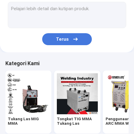
Tukang Las ARC Genggam
Pemotong Plasma Portabel
Tukang Las MMA Pulsa TIG
Terus
Tukang Las ARC Mini
Tukang Las Rumahan
Kategori Kami
Tukang Las MIG Pulsa
Suku Cadang Obor
Helm Pengelasan Self Darkening
Tukang las laser serat
Tukang Las MIG
Tongkat TIG MMA
Penggunaan In
mesin pemotong cnc
MMA
Tukang Las
ARC MMA Weld