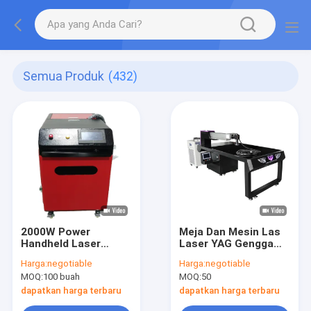
Semua Produk
(432)
2000W Power
Meja Dan Mesin Las
Handheld Laser
Laser YAG Genggam
Welding Machine
300W / 500W Power
Harga:
negotiable
Harga:
negotiable
Untuk Metalurgi
MOQ:
100 buah
MOQ:
50
Serbuk
dapatkan harga terbaru
dapatkan harga terbaru