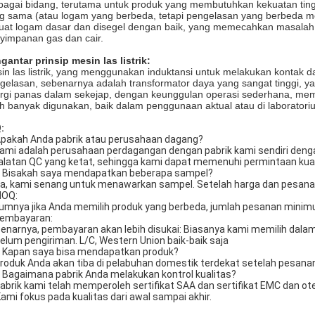
bagai bidang, terutama untuk produk yang membutuhkan kekuatan ti
g sama (atau logam yang berbeda, tetapi pengelasan yang berbeda me
uat logam dasar dan disegel dengan baik, yang memecahkan masala
yimpanan gas dan cair.
gantar prinsip mesin las listrik:
in las listrik, yang menggunakan induktansi untuk melakukan kontak d
gelasan, sebenarnya adalah transformator daya yang sangat tinggi, yan
rgi panas dalam sekejap, dengan keunggulan operasi sederhana, mem
ah banyak digunakan, baik dalam penggunaan aktual atau di laboratori
:
Apakah Anda pabrik atau perusahaan dagang?
Kami adalah perusahaan perdagangan dengan pabrik kami sendiri dengan 
alatan QC yang ketat, sehingga kami dapat memenuhi permintaan kuan
: Bisakah saya mendapatkan beberapa sampel?
Ya, kami senang untuk menawarkan sampel. Setelah harga dan pesanan
MOQ:
mnya jika Anda memilih produk yang berbeda, jumlah pesanan minimu
Pembayaran:
enarnya, pembayaran akan lebih disukai: Biasanya kami memilih dala
elum pengiriman. L/C, Western Union baik-baik saja
: Kapan saya bisa mendapatkan produk?
Produk Anda akan tiba di pelabuhan domestik terdekat setelah pesanan d
: Bagaimana pabrik Anda melakukan kontrol kualitas?
Pabrik kami telah memperoleh sertifikat SAA dan sertifikat EMC dan o
.Kami fokus pada kualitas dari awal sampai akhir.