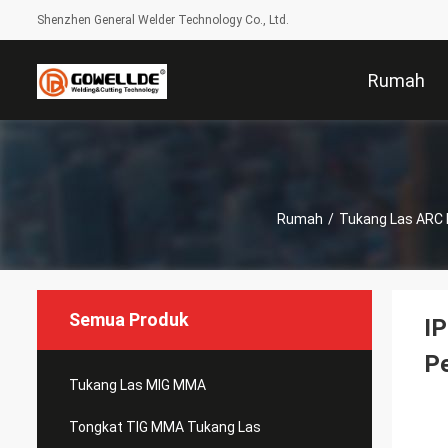
Shenzhen General Welder Technology Co., Ltd.
Rumah
Rumah
/
Tukang Las ARC 
Semua Produk
IP
P
Tukang Las MIG MMA
Tongkat TIG MMA Tukang Las