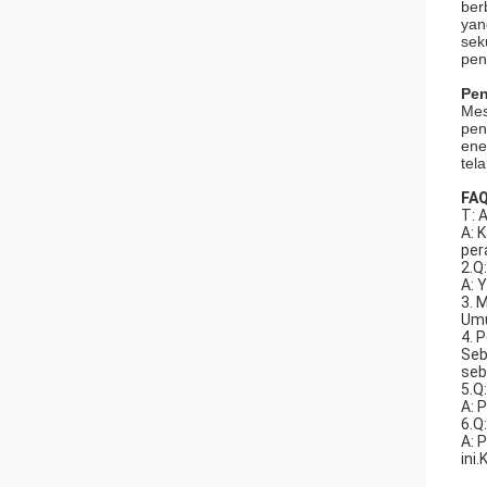
ber
yan
sek
pen
Pen
Mes
pen
ene
tel
FAQ
T: 
A: 
per
2.Q
A: 
3. 
Umu
4. 
Seb
seb
5.Q
A: 
6.Q
A: 
ini