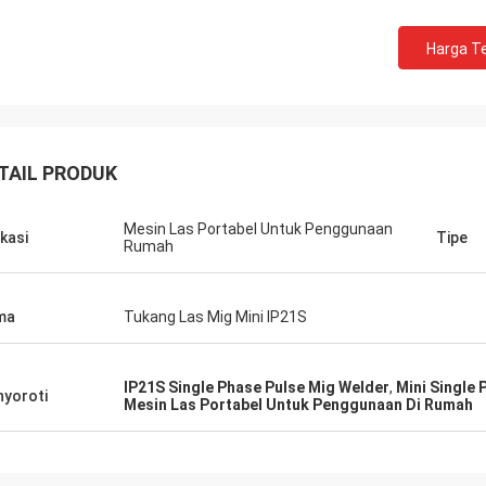
Harga Te
TAIL PRODUK
Daniel
Mesin Las Portabel Untuk Penggunaan
ikasi
Tipe
Rumah
enang bekerja sama dengan Anda,
membantu kami meningkatkan
han masalah kami untuk saya dan
ma
Tukang Las Mig Mini IP21S
gan lain, jadi saya sangat
rgai Anda, dan harganya masuk
an Kompetitif, kami akan terus
IP21S Single Phase Pulse Mig Welder
,
Mini Single 
yoroti
gganan produk Anda.
Mesin Las Portabel Untuk Penggunaan Di Rumah