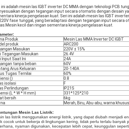
i ini adalah mesin las IGBT inverter DC MMA dengan teknologi PCB tun
yesuaikan dengan tegangan input secara otomatis dengan desain yang 
entara kinerja pengelasan kuat. Seri ini adalah mesin las IGBT inver
220V fase tunggal, yang beradaptasi dengan tegangan input secara ot
as.Mesin kecil dan ringan sementara kinerja pengelasan kuat.
ameter:
ma Produk
Mesin Las MMA Inverter DC IGBT
el produk
ARC200
gangan Masukan
220V ± 15%
ai Tegangan Masukan
26.4V
i Input Saat Ini
24A
angan tanpa beban
60V
tang Arus Keluaran
20-140A
lus Tugas Ternilai
60%
iensi ()
0.8
as isolasi
F
as Perlindungan
IP21S
ensi (L * W * H mm)
331*125*210
at bersih
6kg
rna
Merah, Biru, Abu-abu, warna khusus
ntungan Mesin Las Listrik:
in las listrik menggunakan energi listrik, yang dapat diubah menjadi en
trik cocok untuk bekerja di lingkungan kering, tidak perlu terlalu banya
erhana, nyaman digunakan, kecepatan lebih cepat, keunggulan seperti