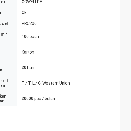
rek
GOWELLDE
i
CE
odel
ARC200
 min
100 buah
Karton
30 hari
an
yarat
T / T, L / C, Western Union
ran
kan
30000 pcs / bulan
an