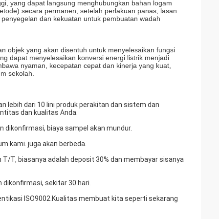
nggi, yang dapat langsung menghubungkan bahan logam
tode) secara permanen, setelah perlakuan panas, lasan
h penyegelan dan kekuatan untuk pembuatan wadah
an objek yang akan disentuh untuk menyelesaikan fungsi
g dapat menyelesaikan konversi energi listrik menjadi
bawa nyaman, kecepatan cepat dan kinerja yang kuat,
um sekolah.
lebih dari 10 lini produk perakitan dan sistem dan
titas dan kualitas Anda.
 dikonfirmasi, biaya sampel akan mundur.
m kami. juga akan berbeda.
m T/T, biasanya adalah deposit 30% dan membayar sisanya
ikonfirmasi, sekitar 30 hari.
tentikasi ISO9002.Kualitas membuat kita seperti sekarang