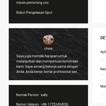
mesin pemotong cnc
Robot Pengelasan Spot
DE
choie
Apl
Saya juga memiliki harapan untuk
Saya s
melanjutkan dan memperluas kemitraan
Anda 
n
kami. Saya senang bekerja sama dengan
pemeca
Na
Anda. Anda benar-benar profesional yang
pelang
sangat baik dan mendukung kami
mengha
sepanjang waktu. Komunikasi dengan
akal d
Men
Anda cepat dan ini adalah hal yang paling
berlan
penting.
Kontak Person :
sally
Nomor telepon :
+86 17722434326