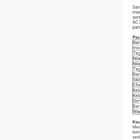
Ser
men
sem
AC 
pan
Par
Na
mod
Te
Nil
Nila
Teg
Ren
Sik
Efis
Kel
Kel
Dim
Ber
Wa
Keu
Mes
lis
sed