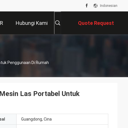
Indonesian
VR
Hubungi Kami
Quote Request
Suatu
 Untuk Penggunaan Di Rumah
 Mesin Las Portabel Untuk
sal
Guangdong, Cina