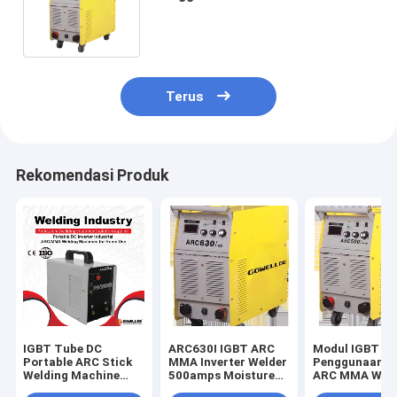
Welder 24.5KG mesin las
portabelMesin ARC500
Terus
Rekomendasi Produk
IGBT Tube DC
ARC630I IGBT ARC
Modul IGBT A
Portable ARC Stick
MMA Inverter Welder
Penggunaan In
Welding Machine
500amps Moisture
ARC MMA Weld
ARC85 220v
Proof
500amps Curr