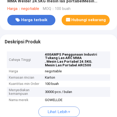
MMA Welder 24.5KG mesin las portabelMesin
ARC500
Harga：negotiable
MOQ：100 buah
Harga terbaik
Hubungi sekarang
Deskripsi Produk
400AMPS Penggunaan Industri
Tukang Las ARC MMA
Cahaya Tinggi
,
,
Mesin Las Portabel 24.5KG
Mesin Las Portabel ARC500
Harga
negotiable
Kemasan rincian
Karton
Kuantitas min Order
100 buah
Menyediakan
30000 pcs / bulan
kemampuan
Nama merek
GOWELLDE
Lihat Lebih