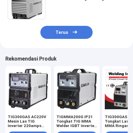
Remote Control AC380V Mesin
las TIG berbasis Inverter
Terus
Rekomendasi Produk
TIG300GAS AC220V
TIGMMA200G IP21
TIG300GAS I
Mesin Las TIG
Tongkat TIG MMA
Tongkat Las T
Inverter 220amps
Welder IGBT Inverter
MMA Ringan U
Saat Ini
Ringan
Pekerjaan Sol