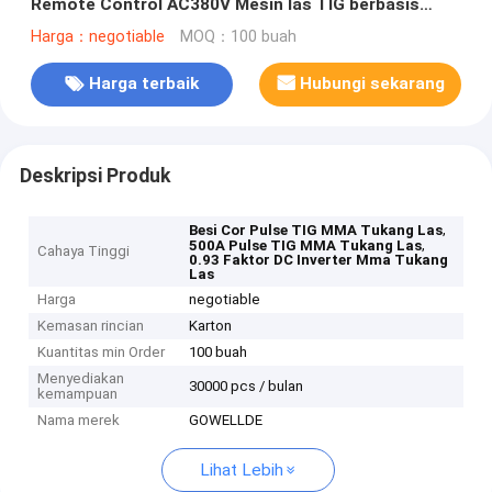
Remote Control AC380V Mesin las TIG berbasis
Inverter
Harga：negotiable
MOQ：100 buah
Harga terbaik
Hubungi sekarang
Deskripsi Produk
,
Besi Cor Pulse TIG MMA Tukang Las
,
500A Pulse TIG MMA Tukang Las
Cahaya Tinggi
0.93 Faktor DC Inverter Mma Tukang
Las
Harga
negotiable
Kemasan rincian
Karton
Kuantitas min Order
100 buah
Menyediakan
30000 pcs / bulan
kemampuan
Nama merek
GOWELLDE
Lihat Lebih