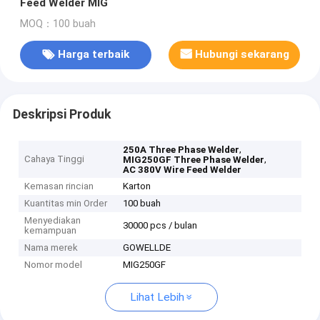
Feed Welder MIG
MOQ：100 buah
Harga terbaik
Hubungi sekarang
Deskripsi Produk
,
250A Three Phase Welder
Cahaya Tinggi
,
MIG250GF Three Phase Welder
AC 380V Wire Feed Welder
Kemasan rincian
Karton
Kuantitas min Order
100 buah
Menyediakan
30000 pcs / bulan
kemampuan
Nama merek
GOWELLDE
Nomor model
MIG250GF
Lihat Lebih