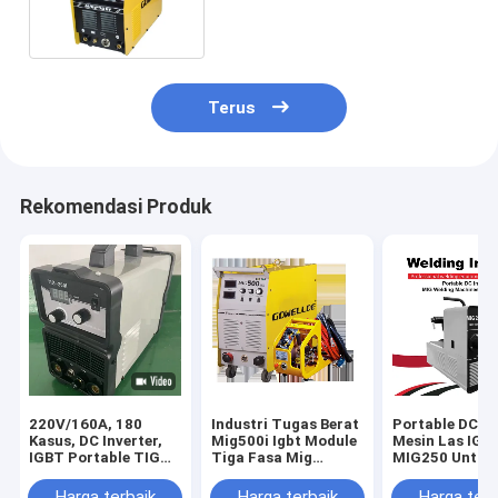
Welder MIG
Terus
Rekomendasi Produk
220V/160A, 180
Industri Tugas Berat
Portable DC In
Kasus, DC Inverter,
Mig500i Igbt Module
Mesin Las IGB
IGBT Portable TIG
Tiga Fasa Mig
MIG250 Untuk
Mesin Pengelasan
Welder 500amps
Penggunaan 
Alat/Peralatan
Harga terbaik
Harga terbaik
Harga terb