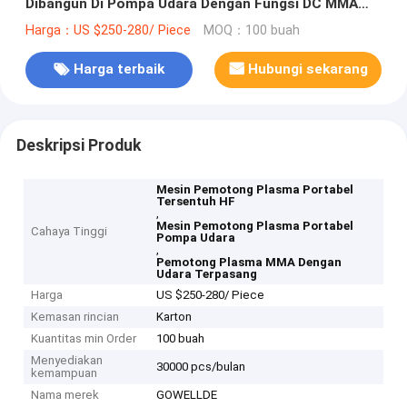
Dibangun Di Pompa Udara Dengan Fungsi DC MMA
MOSFET
Harga：US $250-280/ Piece
MOQ：100 buah
Harga terbaik
Hubungi sekarang
Deskripsi Produk
Mesin Pemotong Plasma Portabel
Tersentuh HF
,
Mesin Pemotong Plasma Portabel
Cahaya Tinggi
Pompa Udara
,
Pemotong Plasma MMA Dengan
Udara Terpasang
Harga
US $250-280/ Piece
Kemasan rincian
Karton
Kuantitas min Order
100 buah
Menyediakan
30000 pcs/bulan
kemampuan
Nama merek
GOWELLDE