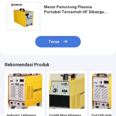
Mesin Pemotong Plasma
Portabel Tersentuh HF Dibangun
Di Pompa Udara Dengan Fungsi
DC MMA MOSFET
Terus
Rekomendasi Produk
Industri 160amps
Cut60 Mos 60amps
Cut100i Indust