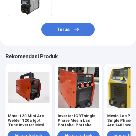
Untuk Penggunaan Di Rumah
Terus
Rekomendasi Produk
Mma-120 Mini Arc
Inverter IGBTsingle
Mesin Las Por
Welder 120a Igbt
Phase Mesin Las
Single Phase
Tube Inverter Mesin
Portabel Portabel
Arc 140 Invert
Las Mma
MMA/Arc Welder
Welder
ARC200
Harga terbaik
Harga terbaik
Harga terb