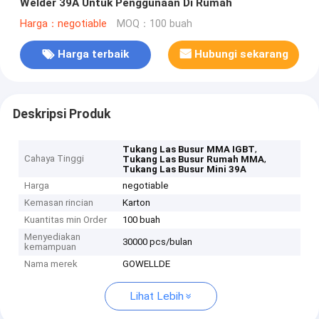
Welder 39A Untuk Penggunaan Di Rumah
Harga：negotiable
MOQ：100 buah
Harga terbaik
Hubungi sekarang
Deskripsi Produk
,
Tukang Las Busur MMA IGBT
Cahaya Tinggi
,
Tukang Las Busur Rumah MMA
Tukang Las Busur Mini 39A
Harga
negotiable
Kemasan rincian
Karton
Kuantitas min Order
100 buah
Menyediakan
30000 pcs/bulan
kemampuan
Nama merek
GOWELLDE
Lihat Lebih