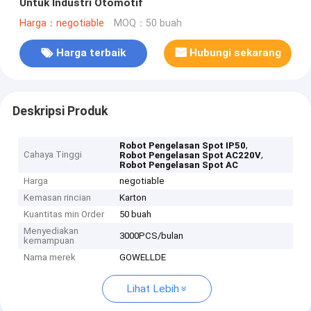
Untuk Industri Otomotif
Harga：negotiable
MOQ：50 buah
Harga terbaik
Hubungi sekarang
Deskripsi Produk
,
Robot Pengelasan Spot IP50
Cahaya Tinggi
,
Robot Pengelasan Spot AC220V
Robot Pengelasan Spot AC
Harga
negotiable
Kemasan rincian
Karton
Kuantitas min Order
50 buah
Menyediakan
3000PCS/bulan
kemampuan
Nama merek
GOWELLDE
Lihat Lebih