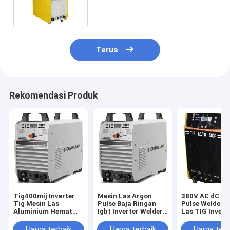
Penghapusan yang Dapat
Disesuaikan
Terus
Rekomendasi Produk
Tig400mij Inverter
Mesin Las Argon
380V AC dC TI
Tig Mesin Las
Pulse Baja Ringan
Pulse Welder, 
Aluminium Hemat
Igbt Inverter Welder
Las TIG Invert
Energi Kinerja Tinggi
Tampilan Digital
IGBT
Harga terbaik
Harga terbaik
Harga terb