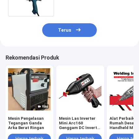
Perumahan IP21S
Terus
Rekomendasi Produk
Mesin Pengelasan
Mesin Las Inverter
Alat Perbaika
Tegangan Ganda
Mini Arc160
Rumah Desain
Arka Berat Ringan
Genggam DC Inverter
Handheld Mini
IGBT Portabel
Arc160 DC Inv
IGBT Portable
Harga terbaik
Harga terbaik
Harga terb