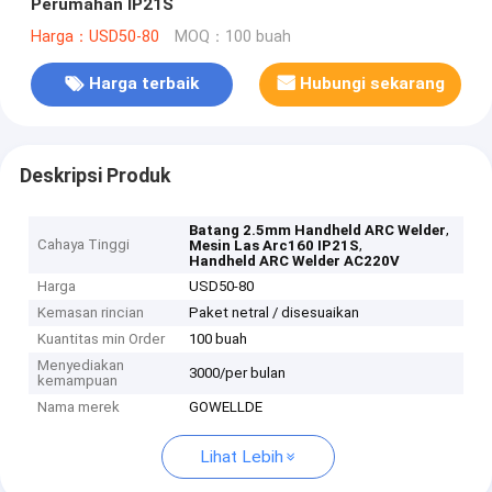
Perumahan IP21S
Harga：USD50-80
MOQ：100 buah
Harga terbaik
Hubungi sekarang
Deskripsi Produk
,
Batang 2.5mm Handheld ARC Welder
Cahaya Tinggi
,
Mesin Las Arc160 IP21S
Handheld ARC Welder AC220V
Harga
USD50-80
Kemasan rincian
Paket netral / disesuaikan
Kuantitas min Order
100 buah
Menyediakan
3000/per bulan
kemampuan
Nama merek
GOWELLDE
Lihat Lebih