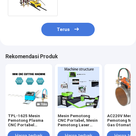
Pemotong Gas Kepala Ganda
Terus
Rekomendasi Produk
TPL-1625 Mesin
Mesin Pemotong
AC220V Mesin
Pemotong Plasma
CNC Portabel, Mesin
Pemotong Mag
CNC Portabel
Pemotong Laser
Gas Otomatis 
Kontrol Loop
Serat 1000-2000W
Pipa Logam 50
Tertutup
750m / Min
Harga terbaik
Harga terbaik
Harga terb