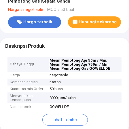
Pemotong Gas Kepala Ganda
Harga：negotiable
MOQ：50 buah
Harga terbaik
Hubungi sekarang
Deskripsi Produk
,
Mesin Pemotong Api 50m / Min
Cahaya Tinggi
,
Mesin Pemotong Api 750m / Min
Mesin Pemotong Gas GOWELLDE
Harga
negotiable
Kemasan rincian
Karton
Kuantitas min Order
50 buah
Menyediakan
3000 pcs/bulan
kemampuan
Nama merek
GOWELLDE
Lihat Lebih