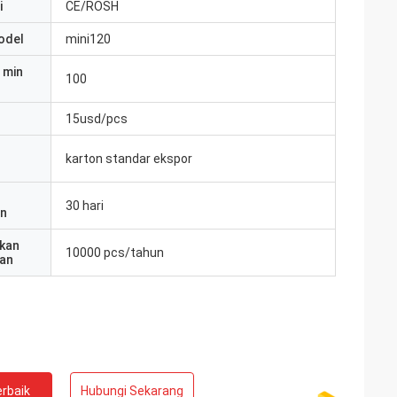
i
CE/ROSH
odel
mini120
 min
100
15usd/pcs
karton standar ekspor
30 hari
an
kan
10000 pcs/tahun
an
rbaik
Hubungi Sekarang