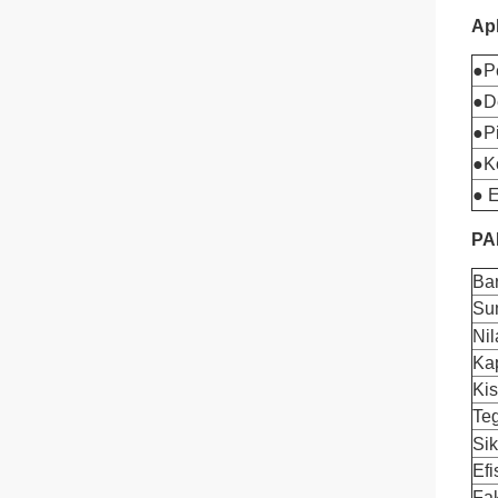
Apl
●P
●D
●P
●K
● E
PA
Ba
Su
Nil
Kap
Kis
Te
Sik
Efi
Fak