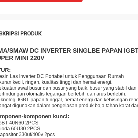
SKRIPSI PRODUK
MA/SMAW
DC INVERTER SINGLBE PAPAN IG
PER MINI 220V
TUR:
esin Las Inverter DC Portabel untuk Penggunaan Rumah
kuran kecil, ringan, kualitas tinggi dan hemat energi.
ekuatan awal busur dan busur yang baik, busur yang stabil dan sed
erlindungan otomatis tegangan berlebih dan arus berlebih.
eknologi IGBT papan tunggal, hemat energi dan kebisingan ren
angat digunakan dalam pengelasan produk baja tahan karat da
mponen-komponen kunci:
IGBT 40N60 2PCS
Dioda 60U30 2PCS
apasitor 330uf/400v 2pcs