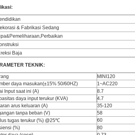
ikasi:
endidikan
ekorasi & Fabrikasi Sedang
ipa&Pemeliharaan,Perbaikan
onstruksi
reksi Baja
RAMETER TEKNIK:
rang
MINI120
mber daya masukan
(
±15% 50/60HZ
)
1~AC220
ai Input saat ini (A)
8.7
asitas daya input terukur (KVA)
4.7
aran arus keluaran (A)
35-120
gangan tanpa beban (V)
58
60
lus tugas terukur (%) @25
℃
siensi (%)
80
tor daya (cosφ)
0,73