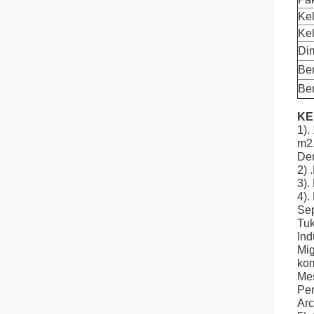
Ke
Kel
Di
Ber
Ber
KE
1).
m2
De
2) 
3).
4).
Sep
Tuk
Ind
Mig
kom
Mes
Pe
Ar