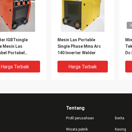
V
ter IGBTsingle
Mesin Las Portable
Min
e Mesin Las
Single Phase Mma Arc
Tek
bel Portabel
140 Inverter Welder
Dc 
Arc Welder ARC200
Dig
Uku
Harga Terbaik
Harga Terbaik
Bu
Tentang
Profil perusahaan
Berita
Wisata pabrik
Kasing