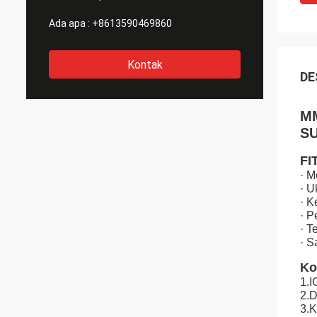
Ada apa :
+8613590469860
Kontak
DE
M
SU
FI
· M
· U
· K
· P
· T
· S
Ko
1.
2.
3.K