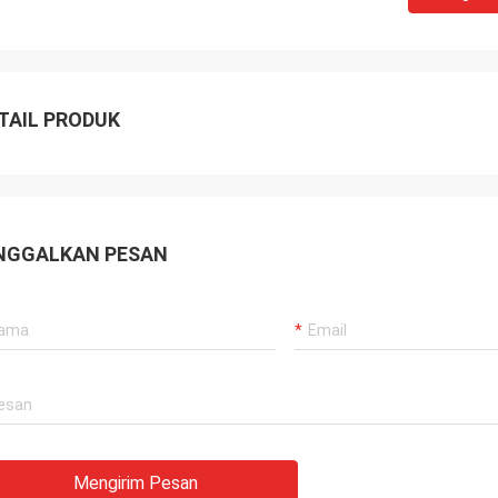
TAIL PRODUK
Daniel
NGGALKAN PESAN
enang bekerja sama dengan Anda,
membantu kami meningkatkan
han masalah kami untuk saya dan
gan lain, jadi saya sangat
rgai Anda, dan harganya masuk
an Kompetitif, kami akan terus
gganan produk Anda.
Mengirim Pesan