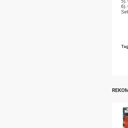
5).
6).
Set
Tag
REKOM