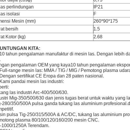
las perlindungan
IP21
as isolasi
F
mensi Mesin (mm)
260*90*175
at bersih
1.5
at Kotor (kg)
2.68
UNTUNGAN KITA:
 10 tahun pengalaman manufaktur di mesin las. Dengan lebih d
.
ngan pengalaman OEM yang kaya10 tahun pengalaman ekspor
.Full-range mesin las: MMA / TIG / MIG / Pemotong plasma udar
 Dengan sertifikat CE Eropa dan 28 paten nasional.
 Kami pandai mesin las industri:
erti:
ang las industri Arc-400/500/630.
ustri Mig-350/500/630 dan jenis tugas berat untuk waktu yang l
-280/350/500A pulsa ganda tukang las aluminium profesional.
petitif.
in pulsa Tig-250/315/500A & AC/DC, tukang las aluminium prof
motong plasma 80/100/120/160/200 mesin CNC.
c-1000/1250A Terendam.