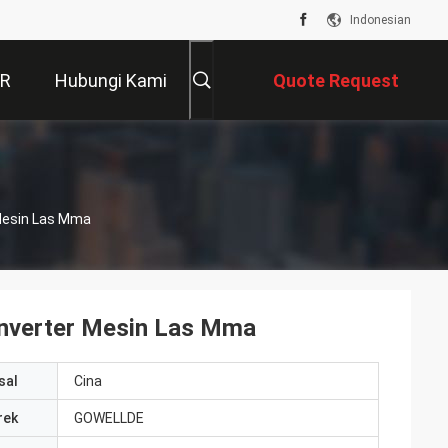
Indonesian
VR
Hubungi Kami
Quote Request
Suatu
 Mesin Las Mma
Inverter Mesin Las Mma
sal
Cina
rek
GOWELLDE