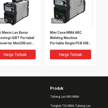
IDEO
VIDEO
i Mesin Las Busur
Mini Case MMA ARC
nologi IGBT Portabel
Welding Machine
Inverter Mini200 untuk
Portable Single PCB IGBT
unakan Di Rumah
Inverter
ran Kecil Tukang Las
Harga Terbaik
Harga Terbaik
sur AC220V
Produk
Tukang Las MIG MMA
Tongkat TIG MMA Tukang Las