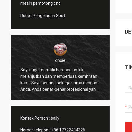
mesin pemotong cnc
Robot Pengelasan Spot
DE
choie
TI
Saya juga memiliki harapan untuk
Saya s
melanjutkan dan memperluas kemitraan
Anda 
n
kami. Saya senang bekerja sama dengan
pemeca
Anda. Anda benar-benar profesional yang
pelang
sangat baik dan mendukung kami
mengha
sepanjang waktu. Komunikasi dengan
akal d
Anda cepat dan ini adalah hal yang paling
berlan
penting.
Kontak Person :
sally
Nomor telepon :
+86 17722434326