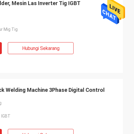
der, Mesin Las Inverter Tig IGBT
r Mig Tig
Hubungi Sekarang
k Welding Machine 3Phase Digital Control
g
l IGBT