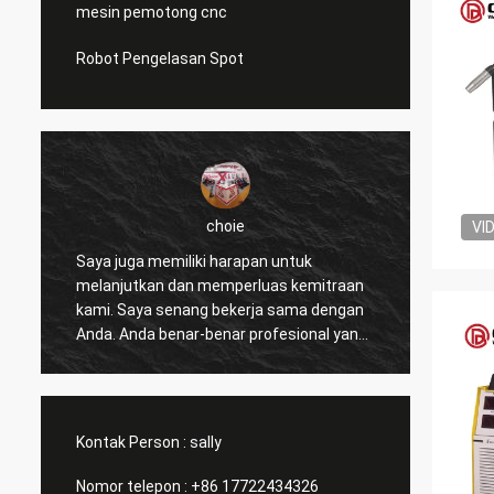
mesin pemotong cnc
Robot Pengelasan Spot
choie
VI
Saya juga memiliki harapan untuk
Saya s
melanjutkan dan memperluas kemitraan
Anda 
n
kami. Saya senang bekerja sama dengan
pemeca
Anda. Anda benar-benar profesional yang
pelang
sangat baik dan mendukung kami
mengha
sepanjang waktu. Komunikasi dengan
akal d
Anda cepat dan ini adalah hal yang paling
berlan
penting.
Kontak Person :
sally
Nomor telepon :
+86 17722434326