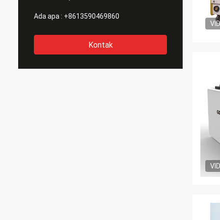
Ada apa :
+8613590469860
VI
Kontak
VI