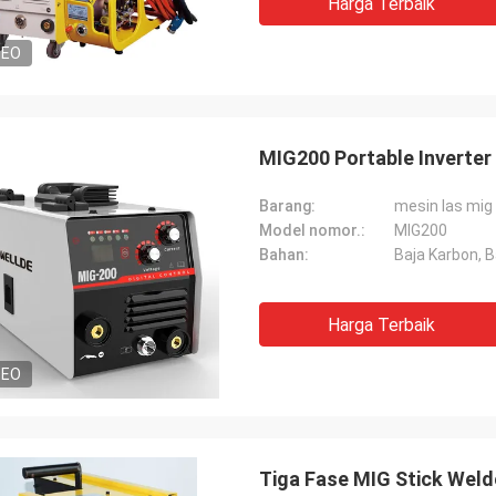
Harga Terbaik
DEO
MIG200 Portable Inverter
Barang:
mesin las mig
Model nomor.:
MIG200
Bahan:
Baja Karbon, 
Harga Terbaik
DEO
Tiga Fase MIG Stick Welde