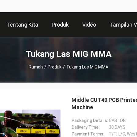
Tentang Kita
Produk
Video
Tampilan 
Tukang Las MIG MMA
Rumah
/
Produk
/
Tukang Las MIG MMA
Middle CUT40 PCB Printed
Machine
Packaging Details:
CARTON
Delivery Time:
30 DAYS
Payment Terms:
T/T, L/C, Wes