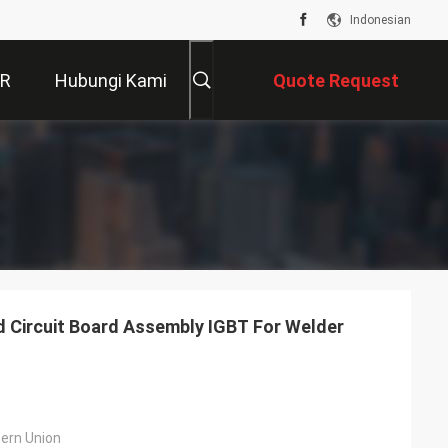
Indonesian
VR
Hubungi Kami
Quote Request
Suatu
 Circuit Board Assembly IGBT For Welder
tern Union