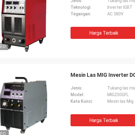
Jenis:
Tukang las mi
Teknologi:
Inverter IGBT
Tegangan:
AC 380V
Harga Terbaik
DEO
Mesin Las MIG Inverter 
Jenis:
Tukang las mi
Model:
MIG250GFL
Kata Kunci:
Mesin las Mig
Harga Terbaik
DEO