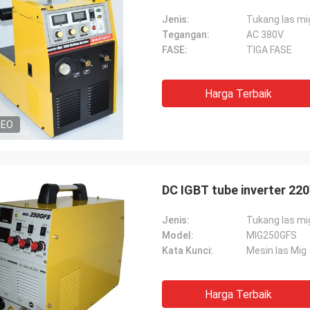
Jenis:
Tukang las mi
Tegangan:
AC 380V
FASE:
TIGA FASE
Harga Terbaik
DEO
DC IGBT tube inverter 22
Jenis:
Tukang las mi
Model:
MIG250GFS
Kata Kunci:
Mesin las Mig
Harga Terbaik