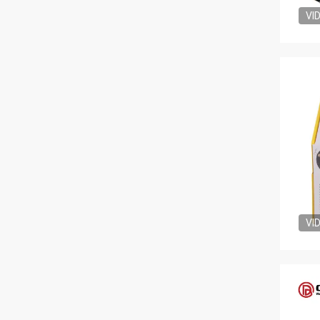
VI
VI