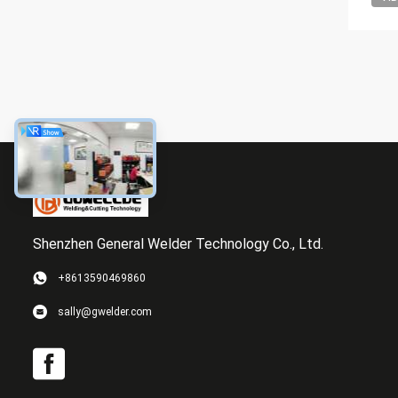
Shenzhen General Welder Technology Co., Ltd.
+8613590469860
sally@gwelder.com