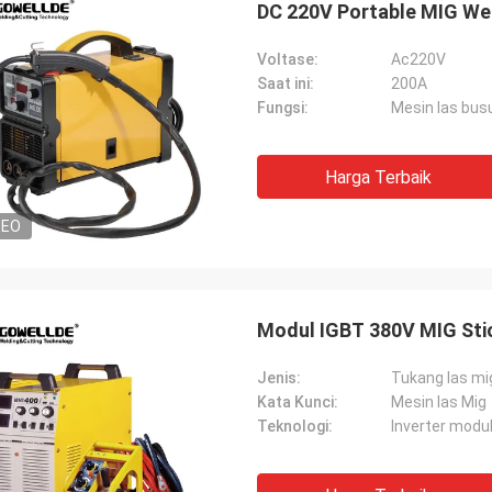
DC 220V Portable MIG Wel
Voltase:
Ac220V
Saat ini:
200A
Fungsi:
Mesin las busu
Harga Terbaik
Daniel
DEO
enang bekerja sama dengan Anda,
membantu kami meningkatkan
han masalah kami untuk saya dan
Modul IGBT 380V MIG Stic
gan lain, jadi saya sangat
rgai Anda, dan harganya masuk
Jenis:
Tukang las mi
an Kompetitif, kami akan terus
Kata Kunci:
Mesin las Mig
gganan produk Anda.
Teknologi:
Inverter modu