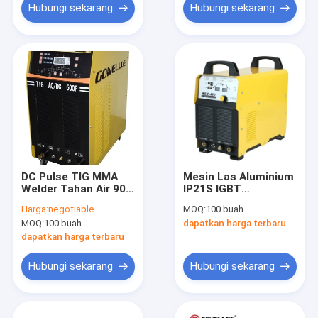
canggih
Hubungi sekarang
Hubungi sekarang
DC Pulse TIG MMA
Mesin Las Aluminium
Welder Tahan Air 90%
IP21S IGBT
Mesin Las Portabel
TIG400MIJ Digunakan
Harga:
negotiable
MOQ:
100 buah
Siklus Tugas Tinggi
di Rumah Tukang Las
MOQ:
100 buah
dapatkan harga terbaru
dapatkan harga terbaru
Hubungi sekarang
Hubungi sekarang