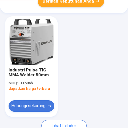
Berikan Kebutuhan Anda
Industri Pulse TIG
MMA Welder 50mm2
50HZ Wire Feeder
MOQ:
100 buah
Welding Machine
dapatkan harga terbaru
Hubungi sekarang
Lihat Lebih