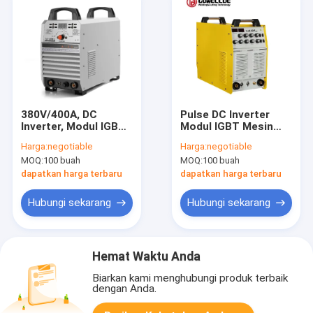
380V/400A, DC
Pulse DC Inverter
Inverter, Modul IGBT
Modul IGBT Mesin
Alat Las Mesin
TIG Alat
Harga:
negotiable
Harga:
negotiable
TIG/Peralatan
Las/Peralatan
MOQ:
100 buah
MOQ:
100 buah
Tukang Las dengan
Tukang Las dengan
Fungsi MMA
Fungsi MMA
dapatkan harga terbaru
dapatkan harga terbaru
Hubungi sekarang
Hubungi sekarang
Hemat Waktu Anda
Biarkan kami menghubungi produk terbaik
dengan Anda.