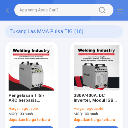
Tukang Las MMA Pulsa TIG
(16)
Pengelasan TIG /
380V/400A, DC
ARC berbasis
Inverter, Modul IGBT
inverter 60Hz Mesin
Mesin Las TIG Alat
Harga:
negotiable
Harga:
negotiable
Las Portabel untuk
Tukang
MOQ:
100 buah
MOQ:
100 buah
Penggunaan di
Las/Peralatan
Rumah Mesin las
dengan Fungsi
dapatkan harga terbaru
dapatkan harga terbaru
teknologi inverter
MMA/TIG400mij