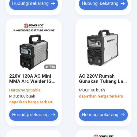
Hubungi sekarang
Hubungi sekarang
220V 120A AC Mini
AC 220V Rumah
MMA Arc Welder IGBT
Gunakan Tukang Las
Inverter Portable
5.7 KVA Mesin Las
Harga:
negotiable
MOQ:
100 buah
GOWELLDE
Listrik Portabel
MOQ:
100 buah
dapatkan harga terbaru
dapatkan harga terbaru
Hubungi sekarang
Hubungi sekarang