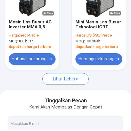
Pertunjukan VR
Tentang kami
Mesin Las Busur AC
Mini Mesin Las Busur
Inverter MMA 0,8
Teknologi IGBT
Tur Pabrik
Efisiensi
Portabel Dc Inverter
Harga:
negotiable
Harga:
US $30/ Piece
Perlindungan IP21
Mini200 untuk
MOQ:
100 buah
MOQ:
100 buah
Digunakan Di Rumah
Kontrol kualitas
Ukuran Kecil Tukang
dapatkan harga terbaru
dapatkan harga terbaru
Las Busur AC220V
Hubungi kami
Hubungi sekarang
Hubungi sekarang
Permintaan Penawaran
Lihat Lebih
Tukang Las MIG MMA
Tinggalkan Pesan
Kami Akan Membalas Dengan Cepat
Tongkat TIG MMA Tukang Las
Penggunaan Industri ARC MMA Welder