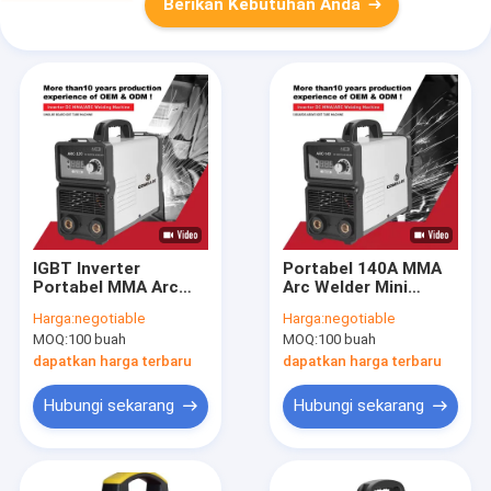
Berikan Kebutuhan Anda
IGBT Inverter
Portabel 140A MMA
Portabel MMA Arc
Arc Welder Mini
Welder AC110V Mini
Untuk AC DC IGBT
Harga:
negotiable
Harga:
negotiable
CE Disetujui
Inverter ODM
MOQ:
100 buah
MOQ:
100 buah
dapatkan harga terbaru
dapatkan harga terbaru
Hubungi sekarang
Hubungi sekarang