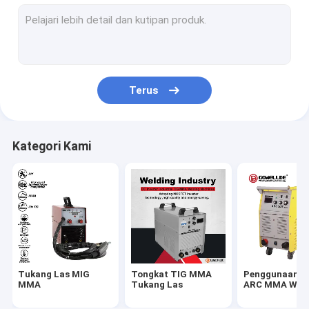
Tukang Las ARC Genggam
Pemotong Plasma Portabel
Tukang Las MMA Pulsa TIG
Terus
Tukang Las ARC Mini
Tukang Las Rumahan
Kategori Kami
Tukang Las MIG Pulsa
Suku Cadang Obor
Helm Pengelasan Self Darkening
Tukang las laser serat
Tukang Las MIG
Tongkat TIG MMA
Penggunaan In
mesin pemotong cnc
MMA
Tukang Las
ARC MMA Weld