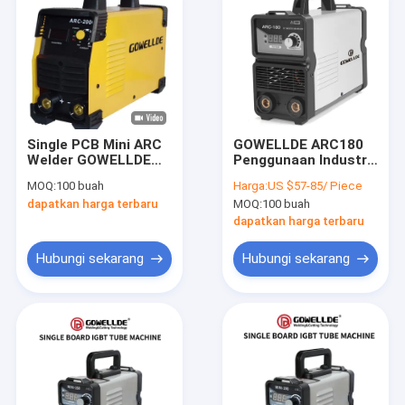
Single PCB Mini ARC
GOWELLDE ARC180
Welder GOWELLDE
Penggunaan Industri
6KG Portable ARC
ARC MMA Welder
MOQ:
100 buah
Harga:
US $57-85/ Piece
Welding Machine
IGBT DC Inverter Arc
dapatkan harga terbaru
MOQ:
100 buah
Welder
dapatkan harga terbaru
Hubungi sekarang
Hubungi sekarang
Rumah
Produk
Video