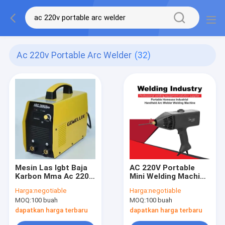
Ac 220v Portable Arc Welder
(32)
Mesin Las Igbt Baja
AC 220V Portable
Karbon Mma Ac 220v
Mini Welding Machine
Portable Arc Welder
2.2KVA IP21S Tukang
Harga:
negotiable
Harga:
negotiable
Mesin Las Listrik
Las Inverter Kecil
MOQ:
100 buah
MOQ:
100 buah
dapatkan harga terbaru
dapatkan harga terbaru