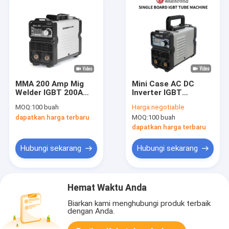
MMA 200 Amp Mig
Mini Case AC DC
Welder IGBT 200A
Inverter IGBT
Inverter Welder AC
Portable MMA Arc
MOQ:
100 buah
Harga:
negotiable
220V GOWELLDE
Welder 39A Untuk
dapatkan harga terbaru
MOQ:
100 buah
Penggunaan Di
Rumah
dapatkan harga terbaru
Hubungi sekarang
Hubungi sekarang
Hemat Waktu Anda
Biarkan kami menghubungi produk terbaik
dengan Anda.