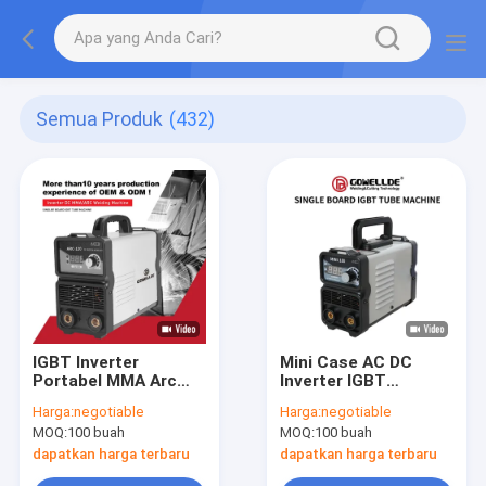
Semua Produk
(432)
IGBT Inverter
Mini Case AC DC
Portabel MMA Arc
Inverter IGBT
Welder AC110V Mini
Portable MMA Arc
Harga:
negotiable
Harga:
negotiable
CE Disetujui
Welder 39A Untuk
MOQ:
100 buah
MOQ:
100 buah
Penggunaan Di
Rumah
dapatkan harga terbaru
dapatkan harga terbaru