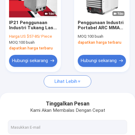
Pertunjukan VR
Tentang kami
IP21 Penggunaan
Penggunaan Industri
Industri Tukang Las
Portabel ARC MMA
Tur Pabrik
ARC MMA Tukang
Welder 18.4Kva
Harga:
US $57-85/ Piece
MOQ:
100 buah
Las Inverter DC
Compact Welding
MOQ:
100 buah
dapatkan harga terbaru
Tugas Berat
Machine 6mm2
Kontrol kualitas
dapatkan harga terbaru
Hubungi kami
Hubungi sekarang
Hubungi sekarang
Permintaan Penawaran
Lihat Lebih
Tukang Las MIG MMA
Tinggalkan Pesan
Kami Akan Membalas Dengan Cepat
Tongkat TIG MMA Tukang Las
Penggunaan Industri ARC MMA Welder