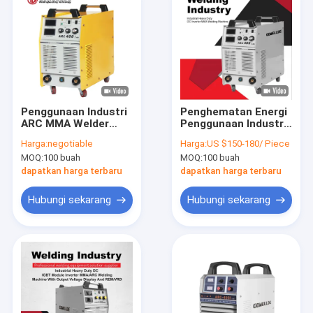
Penggunaan Industri
Penghematan Energi
ARC MMA Welder
Penggunaan Industri
ARC400I Hemat
ARC MMA Welder
Harga:
negotiable
Harga:
US $150-180/ Piece
Energi AC380V IGBT
AC380V Electric ARC
MOQ:
100 buah
MOQ:
100 buah
MMA Welding
Welding Equipment
Machine
dapatkan harga terbaru
dapatkan harga terbaru
Hubungi sekarang
Hubungi sekarang
Rumah
Produk
Video