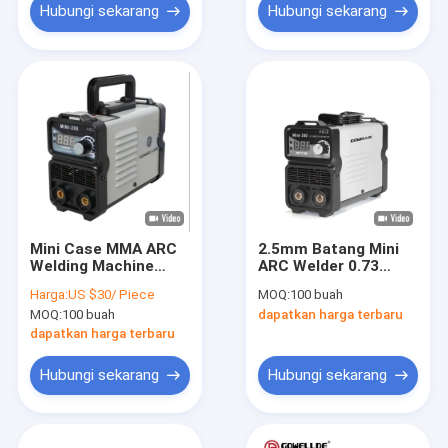
Hubungi sekarang
Hubungi sekarang
Mini Case MMA ARC
2.5mm Batang Mini
Welding Machine
ARC Welder 0.73
Portable Single PCB
Factor DC Inverter
Harga:
US $30/ Piece
MOQ:
100 buah
IGBT Inverter
4.1KVA 220V Wire
MOQ:
100 buah
dapatkan harga terbaru
Feed Welder
dapatkan harga terbaru
Hubungi sekarang
Hubungi sekarang