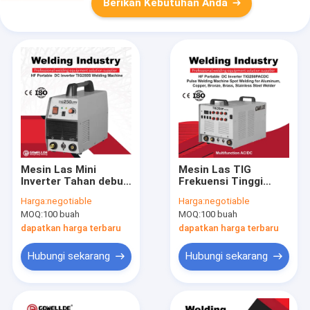
Berikan Kebutuhan Anda
Mesin Las Mini
Mesin Las TIG
Inverter Tahan debu
Frekuensi Tinggi
Tongkat TIG MMA
Portabel 220V DC
Harga:
negotiable
Harga:
negotiable
Tukang Las 50Hz
Inverter
MOQ:
100 buah
MOQ:
100 buah
TIG250S dengan
efisiensi Tinggi,
dapatkan harga terbaru
dapatkan harga terbaru
hemat energi
Hubungi sekarang
Hubungi sekarang