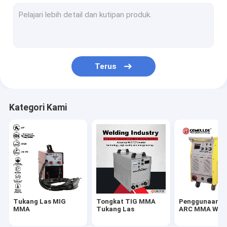
Tukang Las ARC Genggam
Pemotong Plasma Portabel
Tukang Las MMA Pulsa TIG
Terus
Tukang Las ARC Mini
Tukang Las Rumahan
Kategori Kami
Tukang Las MIG Pulsa
Suku Cadang Obor
Helm Pengelasan Self Darkening
Tukang las laser serat
Tukang Las MIG
Tongkat TIG MMA
Penggunaan In
mesin pemotong cnc
MMA
Tukang Las
ARC MMA Weld