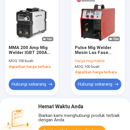
MMA 200 Amp Mig
Pulse Mig Welder
Welder IGBT 200A
Mesin Las Fase
Inverter Welder AC
Tunggal 250A Cocok
MOQ:
100 buah
Harga:
negotiable
220V GOWELLDE
untuk mengelas
dapatkan harga terbaru
MOQ:
100 buah
Pintu dan jendela
aluminium
dapatkan harga terbaru
Hubungi sekarang
Hubungi sekarang
Hemat Waktu Anda
Biarkan kami menghubungi produk terbaik
dengan Anda.