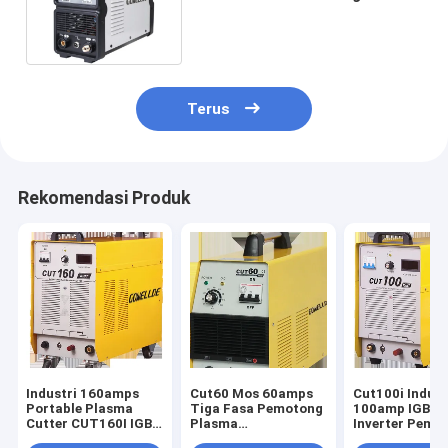
Kompresor Udara Bawaan
Terus
Rekomendasi Produk
Industri 160amps
Cut60 Mos 60amps
Cut100i Indust
Portable Plasma
Tiga Fasa Pemotong
100amp IGBT
Cutter CUT160I IGBT
Plasma
Inverter Pemo
Module
Perlindungan
Plasma AC415