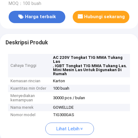
MOQ：100 buah
Harga terbaik
Hubungi sekarang
Deskripsi Produk
AC 220V Tongkat TIG MMA Tukang
Las
Cahaya Tinggi
,
,
IGBT Tongkat TIG MMA Tukang Las
Mini Mesin Las Untuk Digunakan Di
Rumah
Kemasan rincian
Karton
Kuantitas min Order
100 buah
Menyediakan
30000 pcs / bulan
kemampuan
Nama merek
GOWELLDE
Nomor model
TIG300GAS
Lihat Lebih