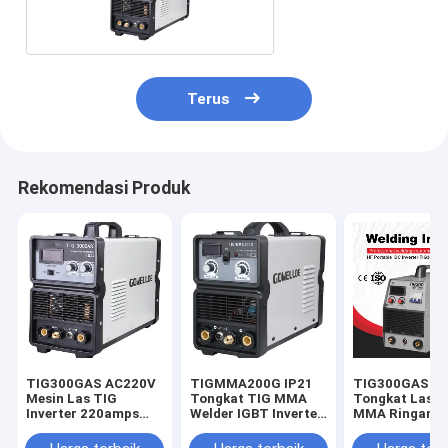
Las
Terus
Rekomendasi Produk
TIG300GAS AC220V
TIGMMA200G IP21
TIG300GAS I
Mesin Las TIG
Tongkat TIG MMA
Tongkat Las T
Inverter 220amps
Welder IGBT Inverter
MMA Ringan U
Saat Ini
Ringan
Pekerjaan Sol