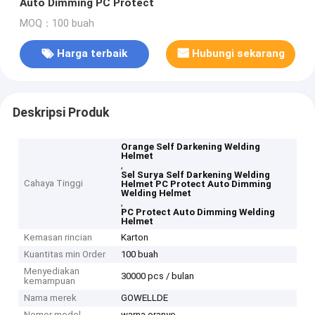
Auto Dimming PC Protect
MOQ：100 buah
Harga terbaik
Hubungi sekarang
Deskripsi Produk
Orange Self Darkening Welding
Helmet
,
Sel Surya Self Darkening Welding
Cahaya Tinggi
Helmet PC Protect Auto Dimming
Welding Helmet
,
PC Protect Auto Dimming Welding
Helmet
Kemasan rincian
Karton
Kuantitas min Order
100 buah
Menyediakan
30000 pcs / bulan
kemampuan
Nama merek
GOWELLDE
Nomor model
warna oranye