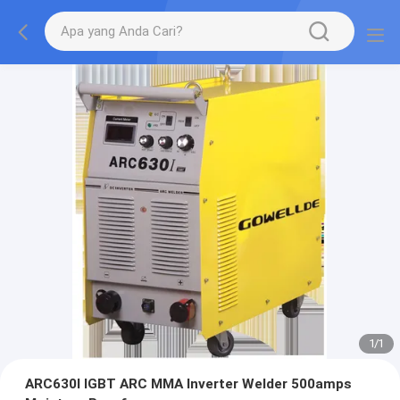
1
/
1
ARC630I IGBT ARC MMA Inverter Welder 500amps