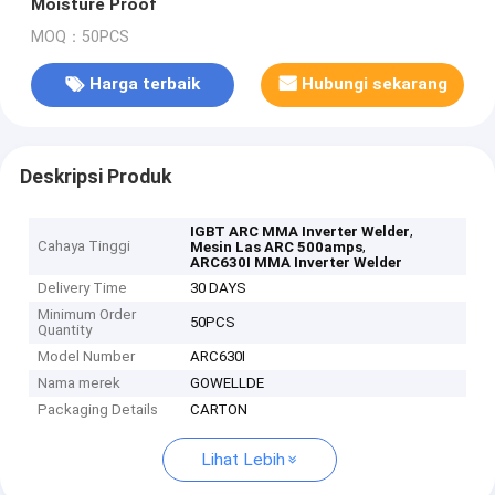
Moisture Proof
MOQ：50PCS
Harga terbaik
Hubungi sekarang
Deskripsi Produk
,
IGBT ARC MMA Inverter Welder
Cahaya Tinggi
,
Mesin Las ARC 500amps
ARC630I MMA Inverter Welder
Delivery Time
30 DAYS
Minimum Order
50PCS
Quantity
Model Number
ARC630I
Nama merek
GOWELLDE
Packaging Details
CARTON
Lihat Lebih