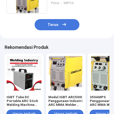
Moisture Proof
Price： 50PCS
Terus
Rekomendasi Produk
IGBT Tube DC
Modul IGBT ARC500I
350AMPS
Portable ARC Stick
Penggunaan Industri
Penggunaan In
Welding Machine
ARC MMA Welder
ARC MMA Weld
ARC85 220v
500amps Current
Heavy Duty A
Digunakan Di Rumah
Model IGBT
Harga terbaik
Harga terbaik
Harga terb