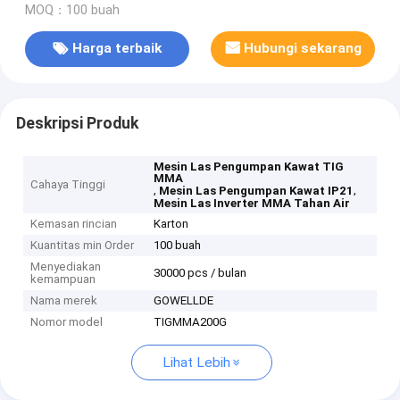
MOQ：100 buah
Harga terbaik
Hubungi sekarang
Deskripsi Produk
Mesin Las Pengumpan Kawat TIG
MMA
Cahaya Tinggi
,
,
Mesin Las Pengumpan Kawat IP21
Mesin Las Inverter MMA Tahan Air
Kemasan rincian
Karton
Kuantitas min Order
100 buah
Menyediakan
30000 pcs / bulan
kemampuan
Nama merek
GOWELLDE
Nomor model
TIGMMA200G
Lihat Lebih