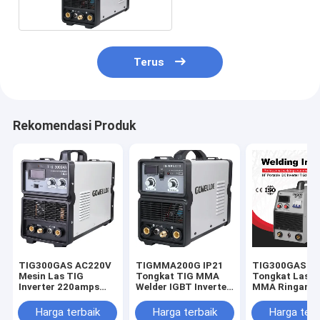
Terus
Rekomendasi Produk
TIG300GAS AC220V
TIGMMA200G IP21
TIG300GAS I
Mesin Las TIG
Tongkat TIG MMA
Tongkat Las T
Inverter 220amps
Welder IGBT Inverter
MMA Ringan U
Saat Ini
Ringan
Pekerjaan Sol
Harga terbaik
Harga terbaik
Harga terb