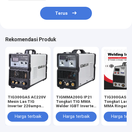
Terus
Rekomendasi Produk
TIG300GAS AC220V
TIGMMA200G IP21
TIG300GAS I
Mesin Las TIG
Tongkat TIG MMA
Tongkat Las T
Inverter 220amps
Welder IGBT Inverter
MMA Ringan U
Saat Ini
Ringan
Pekerjaan Sol
Harga terbaik
Harga terbaik
Harga terb