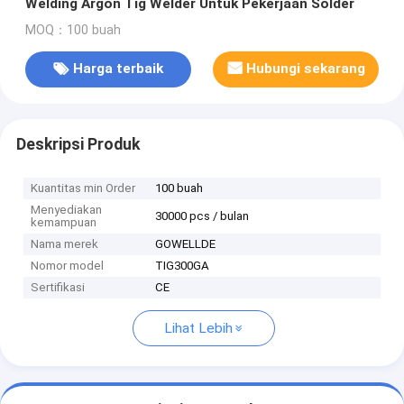
Welding Argon Tig Welder Untuk Pekerjaan Solder
MOQ：100 buah
Harga terbaik
Hubungi sekarang
Deskripsi Produk
Kuantitas min Order
100 buah
Menyediakan
30000 pcs / bulan
kemampuan
Nama merek
GOWELLDE
Nomor model
TIG300GA
Sertifikasi
CE
Lihat Lebih