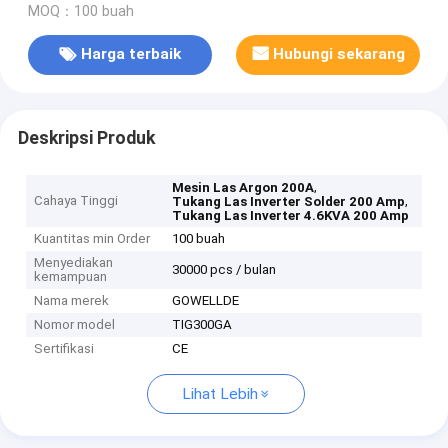
MOQ：100 buah
Harga terbaik
Hubungi sekarang
Deskripsi Produk
,
Mesin Las Argon 200A
Cahaya Tinggi
,
Tukang Las Inverter Solder 200 Amp
Tukang Las Inverter 4.6KVA 200 Amp
Kuantitas min Order
100 buah
Menyediakan
30000 pcs / bulan
kemampuan
Nama merek
GOWELLDE
Nomor model
TIG300GA
Sertifikasi
CE
Lihat Lebih