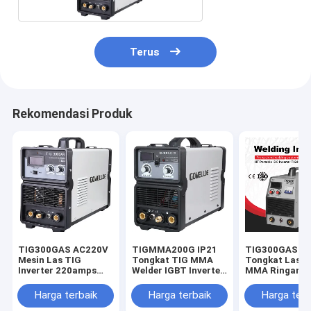
Terus
Rekomendasi Produk
TIG300GAS AC220V
TIGMMA200G IP21
TIG300GAS I
Mesin Las TIG
Tongkat TIG MMA
Tongkat Las T
Inverter 220amps
Welder IGBT Inverter
MMA Ringan U
Saat Ini
Ringan
Pekerjaan Sol
Harga terbaik
Harga terbaik
Harga terb