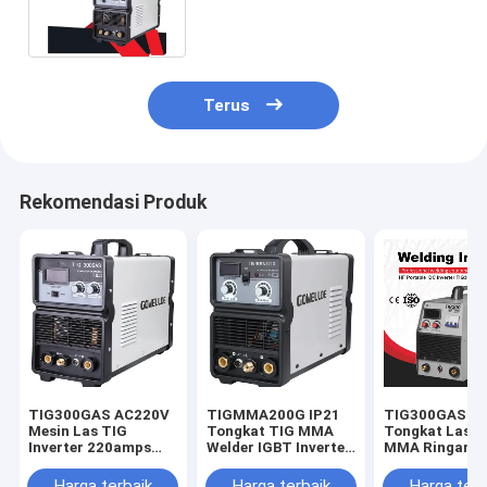
Welder Untuk Pekerjaan Solder
Terus
Rekomendasi Produk
TIG300GAS AC220V
TIGMMA200G IP21
TIG300GAS I
Mesin Las TIG
Tongkat TIG MMA
Tongkat Las T
Inverter 220amps
Welder IGBT Inverter
MMA Ringan U
Saat Ini
Ringan
Pekerjaan Sol
Harga terbaik
Harga terbaik
Harga terb