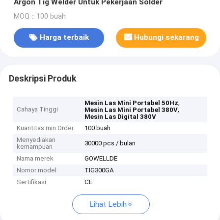
Argon Tig Welder Untuk Pekerjaan Solder
MOQ：100 buah
Harga terbaik
Hubungi sekarang
Deskripsi Produk
,
Mesin Las Mini Portabel 50Hz
Cahaya Tinggi
,
Mesin Las Mini Portabel 380V
Mesin Las Digital 380V
Kuantitas min Order
100 buah
Menyediakan
30000 pcs / bulan
kemampuan
Nama merek
GOWELLDE
Nomor model
TIG300GA
Sertifikasi
CE
Lihat Lebih