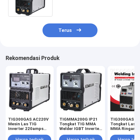
Tukang Las IP21 GOWELLDE
Terus
Rekomendasi Produk
TIG300GAS AC220V
TIGMMA200G IP21
TIG300GAS I
Mesin Las TIG
Tongkat TIG MMA
Tongkat Las T
Inverter 220amps
Welder IGBT Inverter
MMA Ringan U
Saat Ini
Ringan
Pekerjaan Sol
Harga terbaik
Harga terbaik
Harga terb