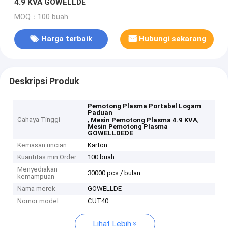
4.9 KVA GOWELLDE
MOQ：100 buah
Harga terbaik
Hubungi sekarang
Deskripsi Produk
Pemotong Plasma Portabel Logam
Paduan
Cahaya Tinggi
,
,
Mesin Pemotong Plasma 4.9 KVA
Mesin Pemotong Plasma
GOWELLDEDE
Kemasan rincian
Karton
Kuantitas min Order
100 buah
Menyediakan
30000 pcs / bulan
kemampuan
Nama merek
GOWELLDE
Nomor model
CUT40
Lihat Lebih