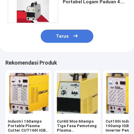
Portabel Logam Paduan 4.9
KVA GOWELLDE
Terus
Rekomendasi Produk
Industri 160amps
Cut60 Mos 60amps
Cut100i Indust
Portable Plasma
Tiga Fasa Pemotong
100amp IGBT
Cutter CUT160I IGBT
Plasma
Inverter Pemo