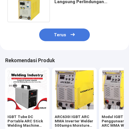
Langsung Perlindungan
Tegangan Lebih IGBT ARC
Welder
Terus
Rekomendasi Produk
IGBT Tube DC
ARC630I IGBT ARC
Modul IGBT A
Portable ARC Stick
MMA Inverter Welder
Penggunaan In
Welding Machine
500amps Moisture
ARC MMA Weld