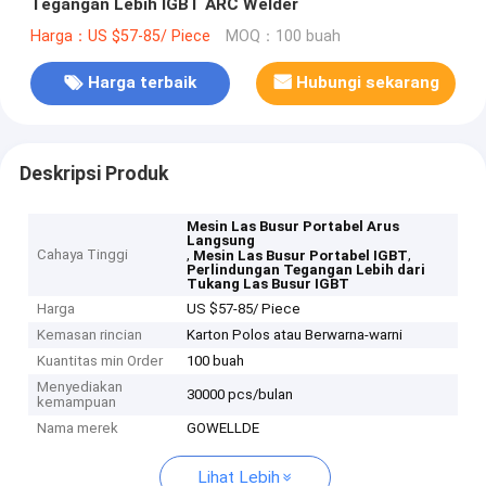
Tegangan Lebih IGBT ARC Welder
Harga：US $57-85/ Piece
MOQ：100 buah
Harga terbaik
Hubungi sekarang
Deskripsi Produk
Mesin Las Busur Portabel Arus
Langsung
Cahaya Tinggi
,
,
Mesin Las Busur Portabel IGBT
Perlindungan Tegangan Lebih dari
Tukang Las Busur IGBT
Harga
US $57-85/ Piece
Kemasan rincian
Karton Polos atau Berwarna-warni
Kuantitas min Order
100 buah
Menyediakan
30000 pcs/bulan
kemampuan
Nama merek
GOWELLDE
Lihat Lebih