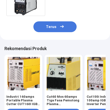
Logam Tembaga Stainless
Steel
Terus
Rekomendasi Produk
Industri 160amps
Cut60 Mos 60amps
Cut100i Indust
Portable Plasma
Tiga Fasa Pemotong
100amp IGBT
Cutter CUT160I IGBT
Plasma
Inverter Pemo
Module
Perlindungan
Plasma AC415