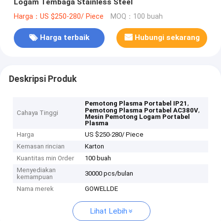
Logam Tembaga Stainless Steel
Harga：US $250-280/ Piece
MOQ：100 buah
Harga terbaik
Hubungi sekarang
Deskripsi Produk
,
Pemotong Plasma Portabel IP21
,
Pemotong Plasma Portabel AC380V
Cahaya Tinggi
Mesin Pemotong Logam Portabel
Plasma
Harga
US $250-280/ Piece
Kemasan rincian
Karton
Kuantitas min Order
100 buah
Menyediakan
30000 pcs/bulan
kemampuan
Nama merek
GOWELLDE
Lihat Lebih