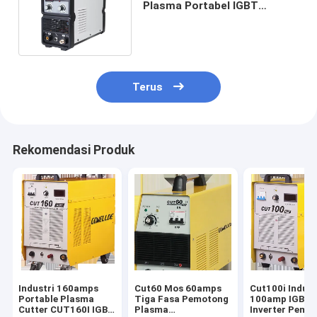
Plasma Portabel IGBT
Inverter Tabung Tunggal
Terus
Rekomendasi Produk
Industri 160amps
Cut60 Mos 60amps
Cut100i Indust
Portable Plasma
Tiga Fasa Pemotong
100amp IGBT
Cutter CUT160I IGBT
Plasma
Inverter Pemo