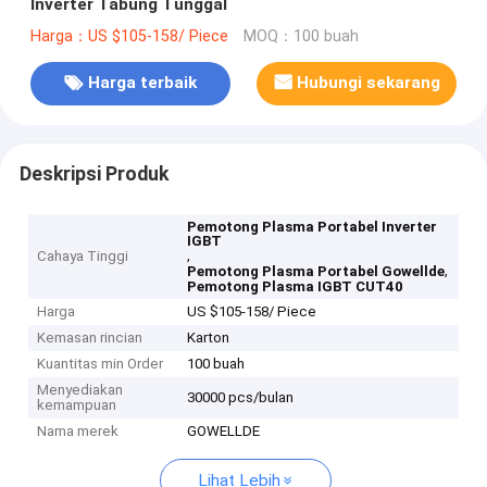
Inverter Tabung Tunggal
Harga：US $105-158/ Piece
MOQ：100 buah
Harga terbaik
Hubungi sekarang
Deskripsi Produk
Pemotong Plasma Portabel Inverter
IGBT
,
Cahaya Tinggi
,
Pemotong Plasma Portabel Gowellde
Pemotong Plasma IGBT CUT40
Harga
US $105-158/ Piece
Kemasan rincian
Karton
Kuantitas min Order
100 buah
Menyediakan
30000 pcs/bulan
kemampuan
Nama merek
GOWELLDE
Lihat Lebih