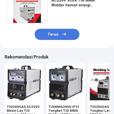
AC220V Stick TIG MMA
Welder hemat energi
portabel dengan IGBT
Inverter
Terus
Rekomendasi Produk
TIG300GAS AC220V
TIGMMA200G IP21
TIG300GAS I
Mesin Las TIG
Tongkat TIG MMA
Tongkat Las T