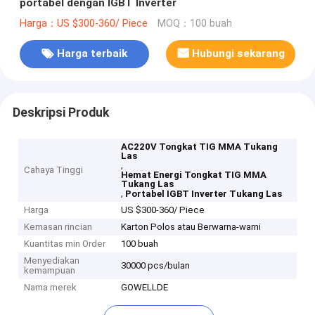
portabel dengan IGBT Inverter
Harga：US $300-360/ Piece
MOQ：100 buah
Harga terbaik
Hubungi sekarang
Deskripsi Produk
AC220V Tongkat TIG MMA Tukang
Las
,
Cahaya Tinggi
Hemat Energi Tongkat TIG MMA
Tukang Las
,
Portabel IGBT Inverter Tukang Las
Harga
US $300-360/ Piece
Kemasan rincian
Karton Polos atau Berwarna-warni
Kuantitas min Order
100 buah
Menyediakan
30000 pcs/bulan
kemampuan
Nama merek
GOWELLDE