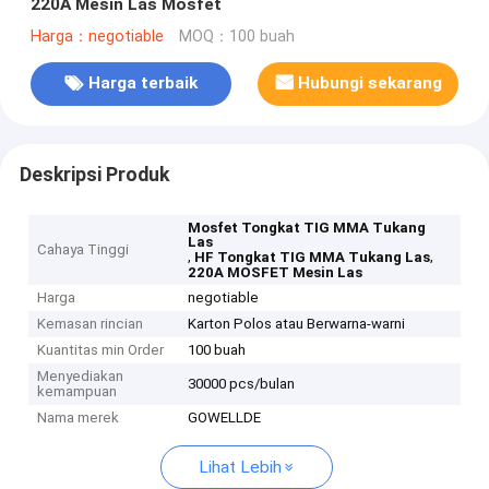
220A Mesin Las Mosfet
Harga：negotiable
MOQ：100 buah
Harga terbaik
Hubungi sekarang
Deskripsi Produk
Mosfet Tongkat TIG MMA Tukang
Las
Cahaya Tinggi
,
,
HF Tongkat TIG MMA Tukang Las
220A MOSFET Mesin Las
Harga
negotiable
Kemasan rincian
Karton Polos atau Berwarna-warni
Kuantitas min Order
100 buah
Menyediakan
30000 pcs/bulan
kemampuan
Nama merek
GOWELLDE
Lihat Lebih