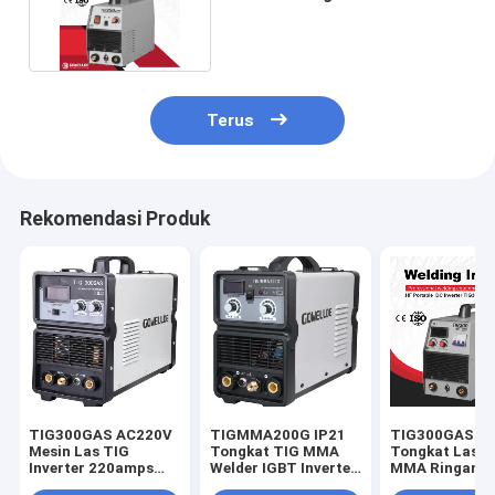
Mesin Las Mosfet
Terus
Rekomendasi Produk
TIG300GAS AC220V
TIGMMA200G IP21
TIG300GAS I
Mesin Las TIG
Tongkat TIG MMA
Tongkat Las T
Inverter 220amps
Welder IGBT Inverter
MMA Ringan U
Saat Ini
Ringan
Pekerjaan Sol