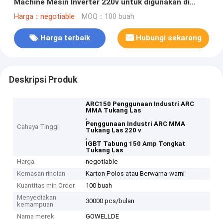
Machine Mesin Inverter 220v untuk digunakan di
rumah
Harga：negotiable
MOQ：100 buah
Harga terbaik
Hubungi sekarang
Deskripsi Produk
ARC150 Penggunaan Industri ARC
MMA Tukang Las
,
Penggunaan Industri ARC MMA
Cahaya Tinggi
Tukang Las 220 v
,
IGBT Tabung 150 Amp Tongkat
Tukang Las
Harga
negotiable
Kemasan rincian
Karton Polos atau Berwarna-warni
Kuantitas min Order
100 buah
Menyediakan
30000 pcs/bulan
kemampuan
Nama merek
GOWELLDE