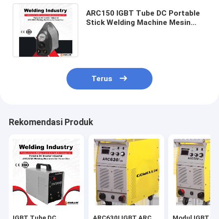
ARC150 IGBT Tube DC Portable
Stick Welding Machine Mesin
Inverter 220v untuk digunakan di
rumah
Terus
Rekomendasi Produk
IGBT Tube DC
ARC630I IGBT ARC
Modul IGBT A