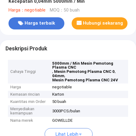
Kecepatan 0,04mm 5000mm / Min
Harga：negotiable
MOQ：50 buah
Harga terbaik
Hubungi sekarang
Deskripsi Produk
5000mm / Min Mesin Pemotong
Plasma CNC
,
,
Cahaya Tinggi
Mesin Pemotong Plasma CNC 0
,
04mm
Mesin Pemotong Plasma CNC 24V
Harga
negotiable
Kemasan rincian
Karton
Kuantitas min Order
50 buah
Menyediakan
3000PCS/bulan
kemampuan
Nama merek
GOWELLDE
Lihat Lebih