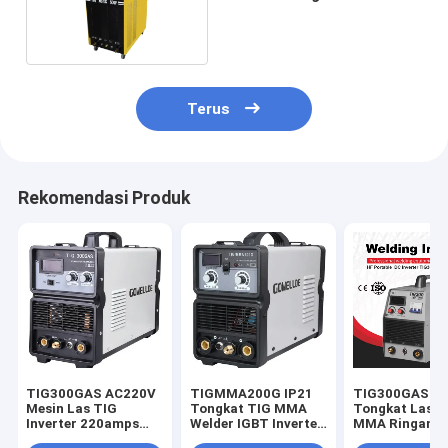
DC MMA
Terus
Rekomendasi Produk
TIG300GAS AC220V
TIGMMA200G IP21
TIG300GAS I
Mesin Las TIG
Tongkat TIG MMA
Tongkat Las T
Inverter 220amps
Welder IGBT Inverter
MMA Ringan U
Saat Ini
Ringan
Pekerjaan Sol