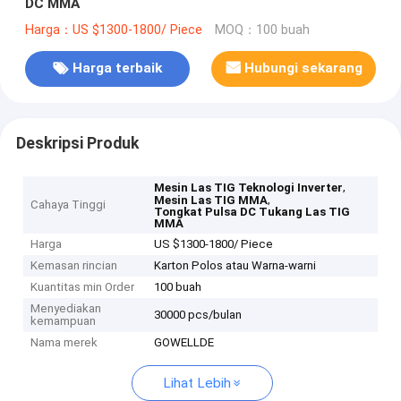
DC MMA
Harga：US $1300-1800/ Piece
MOQ：100 buah
Harga terbaik
Hubungi sekarang
Deskripsi Produk
,
Mesin Las TIG Teknologi Inverter
,
Mesin Las TIG MMA
Cahaya Tinggi
Tongkat Pulsa DC Tukang Las TIG
MMA
Harga
US $1300-1800/ Piece
Kemasan rincian
Karton Polos atau Warna-warni
Kuantitas min Order
100 buah
Menyediakan
30000 pcs/bulan
kemampuan
Nama merek
GOWELLDE
Lihat Lebih