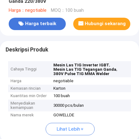
Ganda 220/380V
Harga：negotiable
MOQ：100 buah
Harga terbaik
Hubungi sekarang
Deskripsi Produk
,
Mesin Las TIG Inverter IGBT
Cahaya Tinggi
,
Mesin Las TIG Tegangan Ganda
380V Pulse TIG MMA Welder
Harga
negotiable
Kemasan rincian
Karton
Kuantitas min Order
100 buah
Menyediakan
30000 pcs/bulan
kemampuan
Nama merek
GOWELLDE
Lihat Lebih