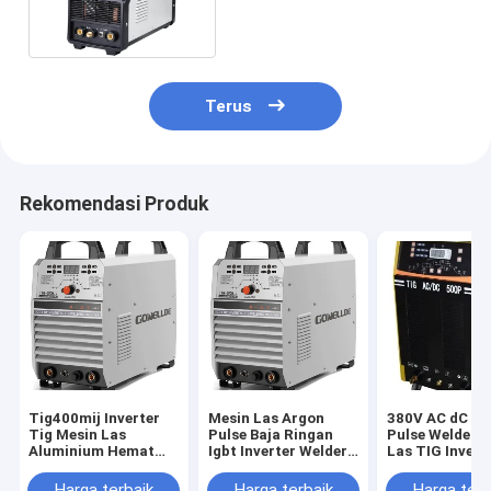
Ganda 220/380V
Terus
Rekomendasi Produk
Tig400mij Inverter
Mesin Las Argon
380V AC dC TI
Tig Mesin Las
Pulse Baja Ringan
Pulse Welder, 
Aluminium Hemat
Igbt Inverter Welder
Las TIG Invert
Energi Kinerja Tinggi
Tampilan Digital
IGBT
Harga terbaik
Harga terbaik
Harga terb