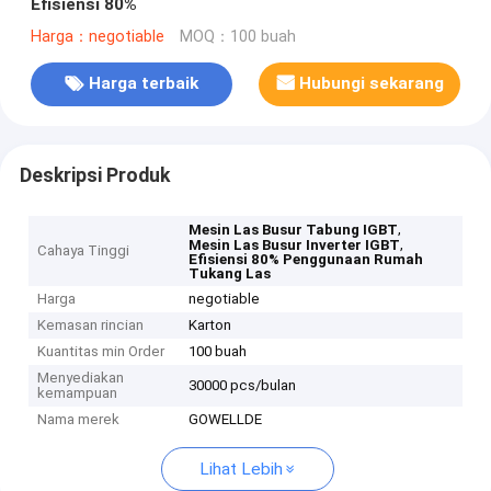
Efisiensi 80%
Harga：negotiable
MOQ：100 buah
Harga terbaik
Hubungi sekarang
Deskripsi Produk
,
Mesin Las Busur Tabung IGBT
,
Mesin Las Busur Inverter IGBT
Cahaya Tinggi
Efisiensi 80% Penggunaan Rumah
Tukang Las
Harga
negotiable
Kemasan rincian
Karton
Kuantitas min Order
100 buah
Menyediakan
30000 pcs/bulan
kemampuan
Nama merek
GOWELLDE
Lihat Lebih