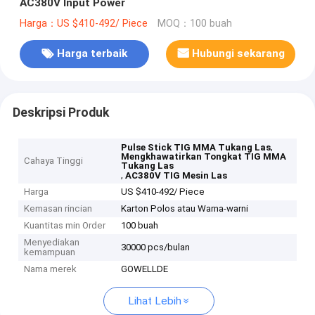
AC380V Input Power
Harga：US $410-492/ Piece
MOQ：100 buah
Harga terbaik
Hubungi sekarang
Deskripsi Produk
,
Pulse Stick TIG MMA Tukang Las
Mengkhawatirkan Tongkat TIG MMA
Cahaya Tinggi
Tukang Las
,
AC380V TIG Mesin Las
Harga
US $410-492/ Piece
Kemasan rincian
Karton Polos atau Warna-warni
Kuantitas min Order
100 buah
Menyediakan
30000 pcs/bulan
kemampuan
Nama merek
GOWELLDE
Lihat Lebih