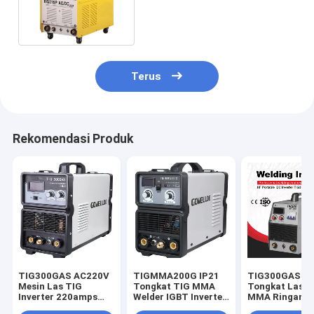
AC380V Input Power
Terus
Rekomendasi Produk
TIG300GAS AC220V
TIGMMA200G IP21
TIG300GAS I
Mesin Las TIG
Tongkat TIG MMA
Tongkat Las T
Inverter 220amps
Welder IGBT Inverter
MMA Ringan U
Saat Ini
Ringan
Pekerjaan Sol