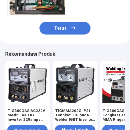
Tukang Las TIG 1-220V
Terus
Rekomendasi Produk
TIG300GAS AC220V
TIGMMA200G IP21
TIG300GAS I
Mesin Las TIG
Tongkat TIG MMA
Tongkat Las T
Inverter 220amps
Welder IGBT Inverter
MMA Ringan U
Saat Ini
Ringan
Pekerjaan Sol
Harga terbaik
Harga terbaik
Harga terb