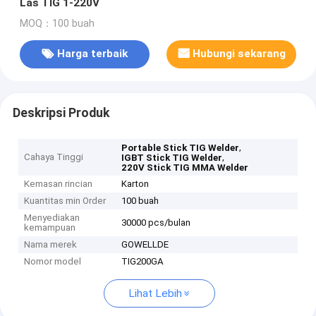
Las TIG 1-220V
MOQ：100 buah
Harga terbaik
Hubungi sekarang
Deskripsi Produk
,
Portable Stick TIG Welder
Cahaya Tinggi
,
IGBT Stick TIG Welder
220V Stick TIG MMA Welder
Kemasan rincian
Karton
Kuantitas min Order
100 buah
Menyediakan
30000 pcs/bulan
kemampuan
Nama merek
GOWELLDE
Nomor model
TIG200GA
Lihat Lebih