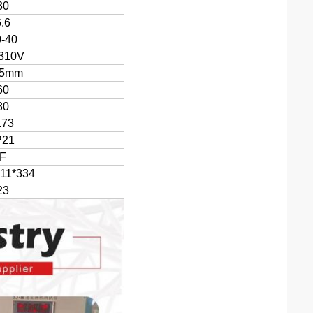
30
6.6
-40
310V
15mm
60
80
.73
P21
F
11*334
23