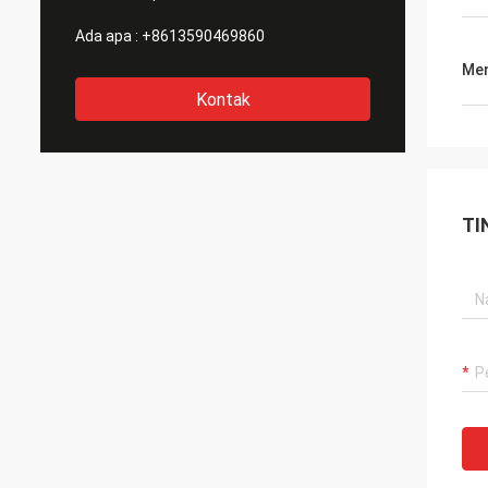
Ada apa :
+8613590469860
Men
Kontak
TI