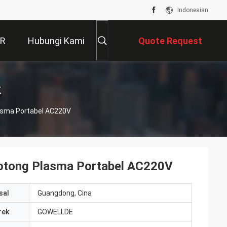
Indonesian
VR
Hubungi Kami
Quote Request
Suatu
k
asma Portabel AC220V
motong Plasma Portabel AC220V
sal
Guangdong, Cina
rek
GOWELLDE