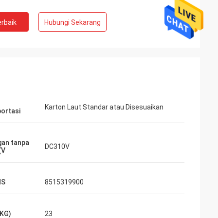
rbaik
Hubungi Sekarang
Karton Laut Standar atau Disesuaikan
ortasi
an tanpa
DC310V
(V
HS
8515319900
(KG)
23