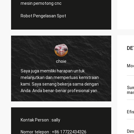
mesin pemotong cnc
Robot Pengelasan Spot
DE
ie
Daniel
Mod
rapan untuk
Saya senang bekerja sama dengan And
perluas kemitraan
Anda membantu kami meningkatkan
kerja sama dengan
pemecahan masalah kami untuk saya 
Sum
ar profesional yang
pelanggan lain, jadi saya sangat
ma
dukung kami
menghargai Anda, dan harganya masuk
munikasi dengan
akal dan Kompetitif, kami akan terus
lah hal yang paling
berlangganan produk Anda.
Efi
Kontak Person :
sally
Dim
Nomor telepon :
+86 17722434326