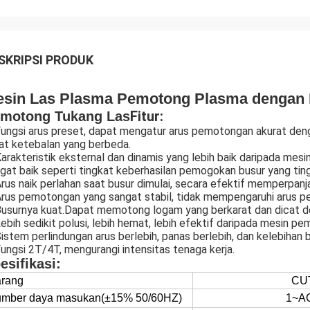
SKRIPSI PRODUK
sin Las Plasma Pemotong Plasma dengan 
Fitur:
motong Tukang Las
Fungsi arus preset, dapat mengatur arus pemotongan akurat de
at ketebalan yang berbeda.
Karakteristik eksternal dan dinamis yang lebih baik daripada mes
gat baik seperti tingkat keberhasilan pemogokan busur yang tin
Arus naik perlahan saat busur dimulai, secara efektif memperpan
Arus pemotongan yang sangat stabil, tidak mempengaruhi arus p
Busurnya kuat.Dapat memotong logam yang berkarat dan dicat 
Lebih sedikit polusi, lebih hemat, lebih efektif daripada mesin pe
Sistem perlindungan arus berlebih, panas berlebih, dan kelebihan 
Fungsi 2T/4T, mengurangi intensitas tenaga kerja.
esifikasi:
rang
CU
mber daya masukan
(±15% 50/60HZ)
1~A