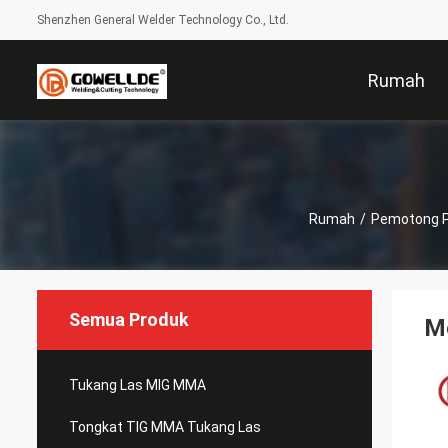
Shenzhen General Welder Technology Co., Ltd.
Rumah
Rumah
/
Pemotong P
Semua Produk
M
Tukang Las MIG MMA
Tongkat TIG MMA Tukang Las