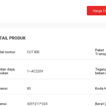
Harga Te
TAIL PRODUK
Paket
el nomor.
CUT40B
Transp
a,
dan
ber daya
Tegang
1~AC220V
sukan
beban 
siensi
80
Kode 
ensi
435*211*334
Berat 