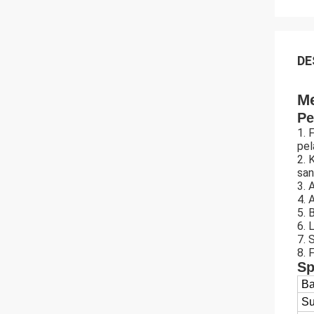
DE
Me
Pe
1. 
pel
2. 
san
3. 
4. 
5. 
6. 
7. 
8. 
Sp
Ba
Su