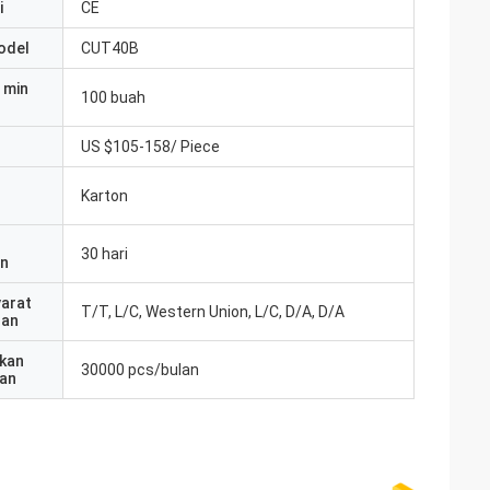
i
CE
odel
CUT40B
 min
100 buah
US $105-158/ Piece
Karton
30 hari
an
yarat
T/T, L/C, Western Union, L/C, D/A, D/A
ran
kan
30000 pcs/bulan
an