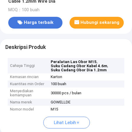
Cable 1.2mm Wire Dia
MOQ：100 buah
Harga terbaik
Hubungi sekarang
Deskripsi Produk
,
Peralatan Las Obor M15
Cahaya Tinggi
,
Suku Cadang Obor Kabel 4.6m
Suku Cadang Obor Dia 1.2mm
Kemasan rincian
Karton
Kuantitas min Order
100 buah
Menyediakan
30000 pcs / bulan
kemampuan
Nama merek
GOWELLDE
Nomor model
M15
Lihat Lebih