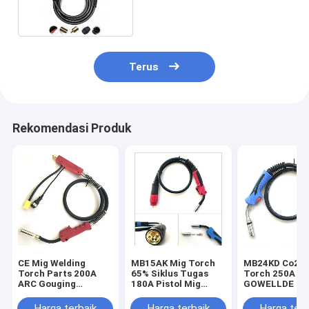
Cable 1.2mm Wire Dia
Terus
Rekomendasi Produk
CE Mig Welding
MB15AK Mig Torch
MB24KD Co2 W
Torch Parts 200A
65% Siklus Tugas
Torch 250A
ARC Gouging
180A Pistol Mig
GOWELLDE Ca
Pelindung Udara
Fleksibel GOWELLDE
ARC Torch
Portabel
Campuran Ga
Harga terbaik
Harga terbaik
Harga terb