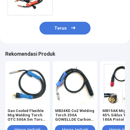
1.6mm Diameter Kawat
Terus
Rekomendasi Produk
Gas Cooled Flexible
MB24KD Co2 Welding
MB15AK Mig T
Mig Welding Torch
Torch 250A
65% Siklus Tu
OTC 500A 5m Torch
GOWELLDE Carbon
180A Pistol Mi
Spare Parts
ARC Torch
Fleksibel GO
Campuran Gas
Harga terbaik
Harga terbaik
Harga terb