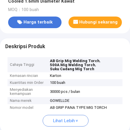
Cooled 1.6mm Diameter Kawat
MOQ：100 buah
Harga terbaik
Hubungi sekarang
Deskripsi Produk
,
AB Grip Mig Welding Torch
Cahaya Tinggi
,
500A Mig Welding Torch
Suku Cadang Mig Torch
Kemasan rincian
Karton
Kuantitas min Order
100 buah
Menyediakan
30000 pcs / bulan
kemampuan
Nama merek
GOWELLDE
Nomor model
AB GRIP PANA TYPE MIG TORCH
Lihat Lebih