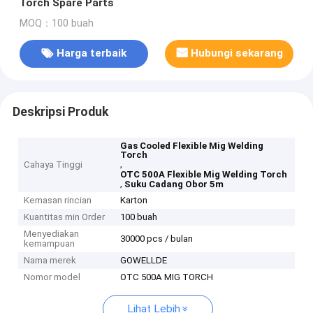
Torch Spare Parts
MOQ：100 buah
Harga terbaik
Hubungi sekarang
Deskripsi Produk
Gas Cooled Flexible Mig Welding
Torch
,
Cahaya Tinggi
OTC 500A Flexible Mig Welding Torch
,
Suku Cadang Obor 5m
Kemasan rincian
Karton
Kuantitas min Order
100 buah
Menyediakan
30000 pcs / bulan
kemampuan
Nama merek
GOWELLDE
Nomor model
OTC 500A MIG TORCH
Lihat Lebih