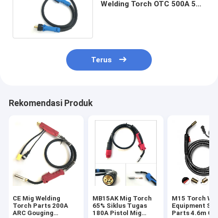
Welding Torch OTC 500A 5m
Torch Spare Parts
Terus
Rekomendasi Produk
CE Mig Welding
MB15AK Mig Torch
M15 Torch We
Torch Parts 200A
65% Siklus Tugas
Equipment Sp
ARC Gouging
180A Pistol Mig
Parts 4.6m Ca