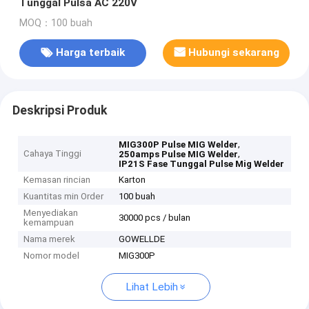
Tunggal Pulsa AC 220V
MOQ：100 buah
Harga terbaik
Hubungi sekarang
Deskripsi Produk
,
MIG300P Pulse MIG Welder
Cahaya Tinggi
,
250amps Pulse MIG Welder
IP21S Fase Tunggal Pulse Mig Welder
Kemasan rincian
Karton
Kuantitas min Order
100 buah
Menyediakan
30000 pcs / bulan
kemampuan
Nama merek
GOWELLDE
Nomor model
MIG300P
Lihat Lebih