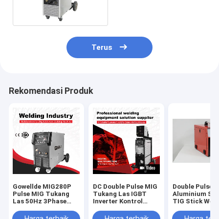
Fase Tunggal Pulsa AC
220V
Terus
Rekomendasi Produk
Gowellde MIG280P
DC Double Pulse MIG
Double Pulse
Pulse MIG Tukang
Tukang Las IGBT
Aluminium Sy
Las 50Hz 3Phase
Inverter Kontrol
TIG Stick Weld
415V dengan Mesin
Digital Penuh Mesin
Machine Digit
Las Mig CO2
Las Aluminium
MIG
Harga terbaik
Harga terbaik
Harga terb