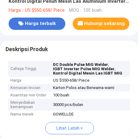
Kontrol Digital Penuh Mesin Las Aluminium Inverter
Tukang Las MIG
Harga：US $550-658/ Piece
MOQ：100 buah
Harga terbaik
Hubungi sekarang
Deskripsi Produk
,
DC Double Pulse MIG Welder
Cahaya Tinggi
,
IGBT Inverter Pulse MIG Welder
Kontrol Digital Mesin Las IGBT MIG
Harga
US $550-658/ Piece
Kemasan rincian
Karton Polos atau Berwarna-warni
Kuantitas min Order
100 buah
Menyediakan
30000 pcs/bulan
kemampuan
Nama merek
GOWELLDE
Lihat Lebih