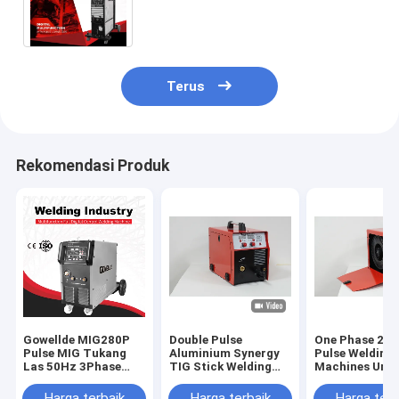
Penuh Mesin Las Aluminium
Inverter Tukang Las MIG
Terus
Rekomendasi Produk
Gowellde MIG280P
Double Pulse
One Phase 250
Pulse MIG Tukang
Aluminium Synergy
Pulse Welding
Las 50Hz 3Phase
TIG Stick Welding
Machines Unt
415V dengan Mesin
Machine Digital IGBT
paduan alumi
Las Mig CO2
MIG
Harga terbaik
Harga terbaik
Harga terb